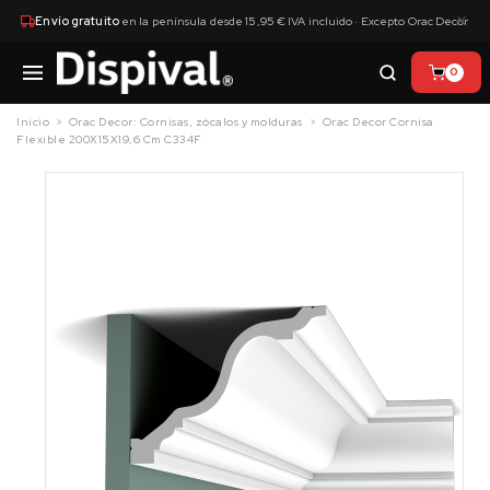
×
Envío gratuito
en la península desde 15,95 € IVA incluido · Excepto Orac Decor
0
Inicio
Orac Decor: Cornisas, zócalos y molduras
Orac Decor Cornisa
Flexible 200X15X19,6 Cm C334F