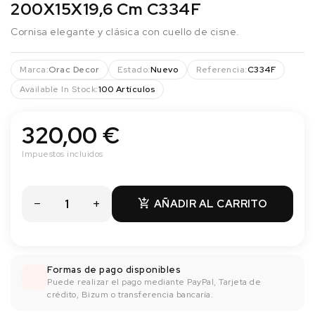
200X15X19,6 Cm C334F
Cornisa elegante y clásica con cuello de cisne.
Marca:
Orac Decor
Estado:
Nuevo
Referencia:
C334F
Available In Stock:
100 Artículos
320,00 €
Impuestos incluidos
AÑADIR AL CARRITO

Formas de pago disponibles
Puede realizar el pago mediante PayPal, Tarjeta de
crédito, Bizum o transferencia bancaría.