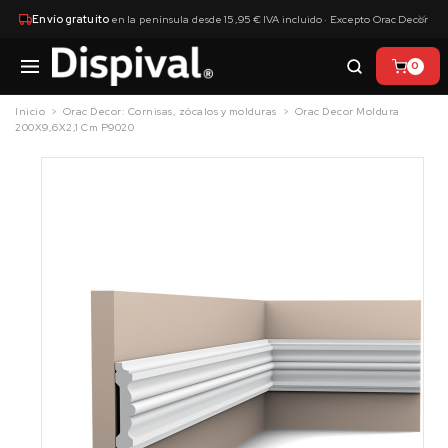
×
Envío gratuito
en la península desde 15,95 € IVA incluido · Excepto Orac Decor
0
Inicio
Orac Decor: Cornisas, zócalos y molduras
Orac Decor Moldura
200X9,6X2,1 Cm P9020