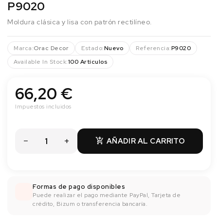
P9020
Moldura clásica y lisa con patrón rectilíneo.
Marca:
Orac Decor
Estado:
Nuevo
Referencia:
P9020
Available In Stock:
100 Artículos
66,20 €
Impuestos incluidos
AÑADIR AL CARRITO

Formas de pago disponibles
Puede realizar el pago mediante PayPal, Tarjeta de
crédito, Bizum o transferencia bancaría.