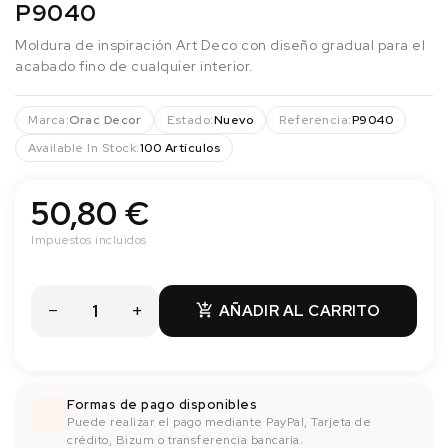
P9040
Moldura de inspiración Art Deco con diseño gradual para el
acabado fino de cualquier interior.
Marca:
Orac Decor
Estado:
Nuevo
Referencia:
P9040
Available In Stock:
100 Artículos
50,80 €
Impuestos incluidos
AÑADIR AL CARRITO

Formas de pago disponibles
Puede realizar el pago mediante PayPal, Tarjeta de
crédito, Bizum o transferencia bancaría.