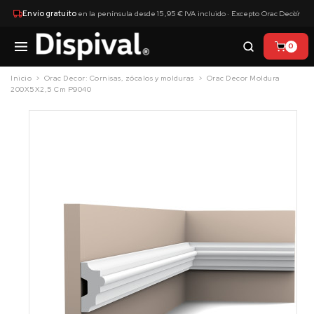
×
Envío gratuito
en la península desde 15,95 € IVA incluido · Excepto Orac Decor
0
Inicio
Orac Decor: Cornisas, zócalos y molduras
Orac Decor Moldura
200X5X2,5 Cm P9040