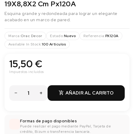
19X8,8X2 Cm Px120A
Esquina grande y redondeada para lograr un elegante
acabado en un marco de pared.
Marca:
Orac Decor
Estado:
Nuevo
Referencia:
PX120A
Available In Stock:
100 Artículos
15,50 €
Impuestos incluidos
AÑADIR AL CARRITO

Formas de pago disponibles
Puede realizar el pago mediante PayPal, Tarjeta de
crédito, Bizum o transferencia bancaría.