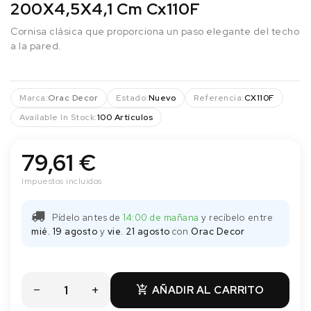
200X4,5X4,1 Cm Cx110F
Cornisa clásica que proporciona un paso elegante del techo
a la pared.
Marca:
Orac Decor
Estado:
Nuevo
Referencia:
CX110F
Available In Stock:
100 Artículos
79,61 €
Impuestos incluidos
Pídelo antes de
14:00 de mañana
y recíbelo
entre
mié. 19 agosto
y
vie. 21 agosto
con
Orac Decor
AÑADIR AL CARRITO
