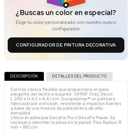
¿Buscas un color en especial?
Elige tu color personalizado con nuestro nuevo
configurador
CONFIGURADOR DE PINTURA DECORATIVA
DESCRIPCIÓN
DETALLES DEL PRODUCTO
Cornisa clásica flexible que proporciona un paso
elegante del techo a la pared. CX110F Orac Decor.
L 200 x H 4,5 x A 4,1 cm. Duropolymer® un polímero
fabricado por extrusión, resistente a impactos fuertes
a base de una mezcla de poliestireno de alta
densidad.
Utilice el adhesive DecoFix Pro o DecoFix Power. Es
necesario atornillar la pieza en la pared. Flex Radius: R
min = 180 cm.