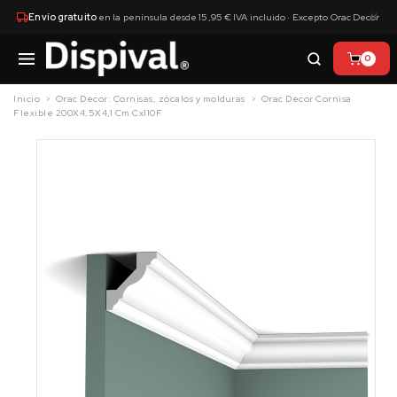
×
Envío gratuito
en la península desde 15,95 € IVA incluido · Excepto Orac Decor
0
Inicio
Orac Decor: Cornisas, zócalos y molduras
Orac Decor Cornisa
Flexible 200X4,5X4,1 Cm Cx110F