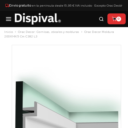
×
Envío gratuito
en la península desde 15,95 € IVA incluido · Excepto Orac Decor
0
Inicio
Orac Decor: Cornisas, zócalos y molduras
Orac Decor Moldura
200X14X5 Cm C382 L3