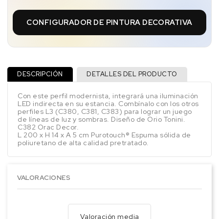
CONFIGURADOR DE PINTURA DECORATIVA
DESCRIPCIÓN
DETALLES DEL PRODUCTO
Con este perfil modernista, integrará una iluminación
LED indirecta en su estancia. Combínalo con los otros
perfiles L3 (C380, C381, C383) para lograr un juego
de líneas de luz y sombras. Diseño de Orio Tonini.
C382 Orac Decor.
L 200 x H 14 x A 5 cm Purotouch® Espuma sólida de
poliuretano de alta calidad pretratado.
VALORACIONES
Valoración media