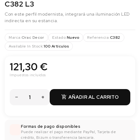
C382 L3
Con este perfil modernista, integrará una iluminación LED
indirecta en su estancia.
Marca:
Orac Decor
Estado:
Nuevo
Referencia:
C382
Available In Stock:
100 Artículos
121,30 €
Impuestos incluidos
AÑADIR AL CARRITO

Formas de pago disponibles
Puede realizar el pago mediante PayPal, Tarjeta de
crédito, Bizum o transferencia bancaría.