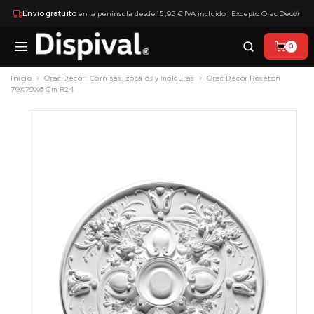
×
Envío gratuito
en la península desde 15,95 € IVA incluido · Excepto Orac Decor
0
Inicio
Orac Decor: Cornisas, zócalos y molduras
Orac Decor Rosetón
79X79X6 Cm R24