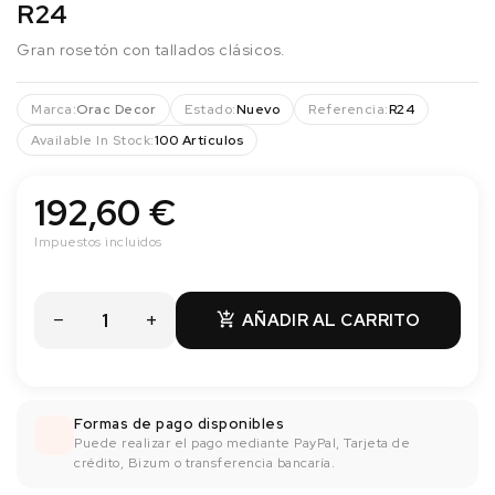
R24
Gran rosetón con tallados clásicos.
Marca:
Orac Decor
Estado:
Nuevo
Referencia:
R24
Available In Stock:
100 Artículos
192,60 €
Impuestos incluidos
AÑADIR AL CARRITO

Formas de pago disponibles
Puede realizar el pago mediante PayPal, Tarjeta de
crédito, Bizum o transferencia bancaría.