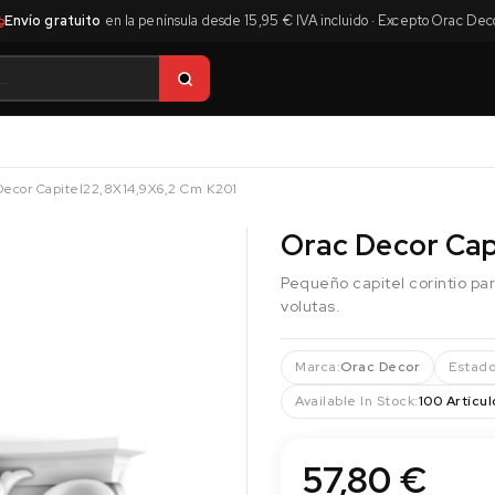
Envío gratuito
en la península desde 15,95 € IVA incluido · Excepto Orac Dec
Decor Capitel22,8X14,9X6,2 Cm K201
Orac Decor Cap
Pequeño capitel corintio pa
volutas.
Marca:
Orac Decor
Estado
Available In Stock:
100 Artícul
57,80 €