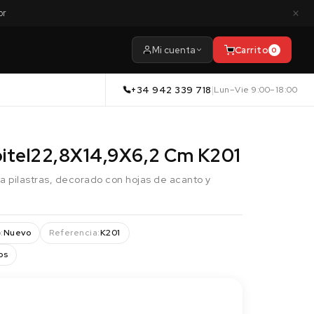
×
or
Mi cuenta
Carrito
0
+34 942 339 718
|
Lun–Vie 9:00–18:00
itel22,8X14,9X6,2 Cm K201
ra pilastras, decorado con hojas de acanto y
:
Nuevo
Referencia:
K201
os