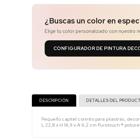
¿Buscas un color en espec
Elige tu color personalizado con nuestro 
CONFIGURADOR DE PINTURA DEC
DESCRIPCIÓN
DETALLES DEL PRODUC
Pequeño capitel corintio para pilastras, deco
L 22,8 x H 14,9 x A 6,2 cm Purotouch ® poliur