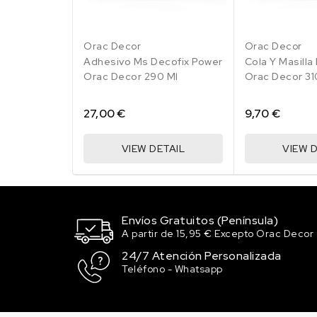
Orac Decor
Orac Decor
Adhesivo Ms Decofix Power
Cola Y Masilla
Orac Decor 290 Ml
Orac Decor 31
27,00 €
9,70 €
VIEW DETAIL
VIEW D
Envíos Gratuitos (Península)
A partir de 15,95 € Excepto Orac Decor
24/7 Atención Personalizada
Teléfono - Whatsapp