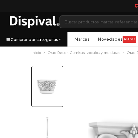
Marcas
Novedades
Comprar por categorías
NUEVO
Inicio
Orac Decor: Cornisas, zócalos y molduras
Orac 