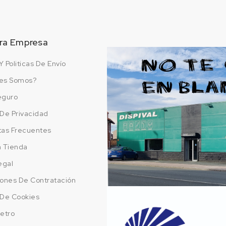
ra Empresa
Y Politicas De Envío
es Somos?
eguro
a De Privacidad
tas Frecuentes
a Tienda
egal
ones De Contratación
a De Cookies
etro