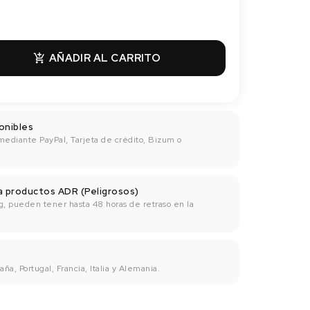
AÑADIR AL CARRITO

onibles
mediante PayPal, Tarjeta de crédito, Bizum o
ra productos ADR (Peligrosos)
g, pueden tener hasta 48 horas de retraso en la
ña, Portugal, Francia, Italia y Alemania.