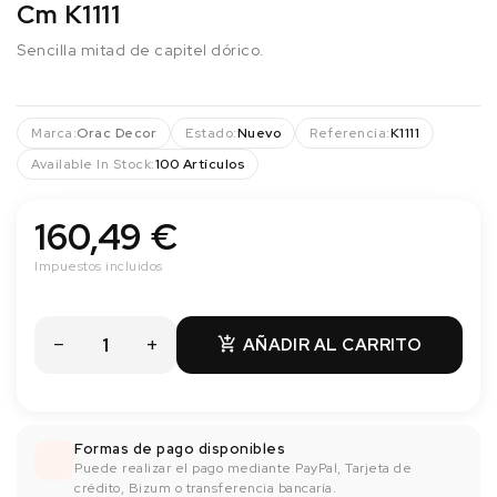
Cm K1111
Sencilla mitad de capitel dórico.
Marca:
Orac Decor
Estado:
Nuevo
Referencia:
K1111
Available In Stock:
100 Artículos
160,49 €
Impuestos incluidos
AÑADIR AL CARRITO

Formas de pago disponibles
Puede realizar el pago mediante PayPal, Tarjeta de
crédito, Bizum o transferencia bancaría.