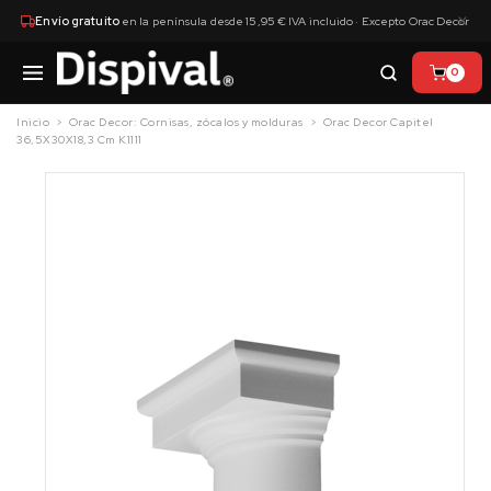
×
Envío gratuito
en la península desde 15,95 € IVA incluido · Excepto Orac Decor
0
Inicio
Orac Decor: Cornisas, zócalos y molduras
Orac Decor Capitel
36,5X30X18,3 Cm K1111