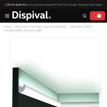
×
Envío gratuito
en la península desde 15,95 € IVA incluido · Excepto Orac Decor
0
Inicio
Orac Decor: Cornisas, zócalos y molduras
Orac Decor Perfil
Flexible 200X3,4X3 Cm Cx188F