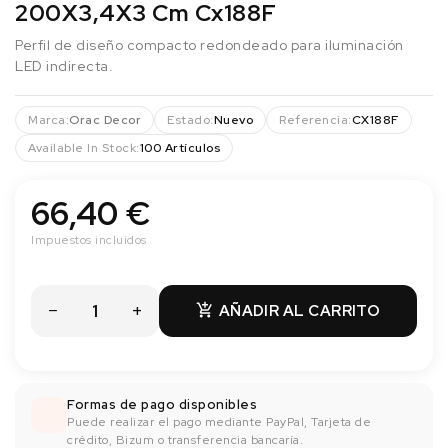
200X3,4X3 Cm Cx188F
Perfil de diseño compacto redondeado para iluminación
LED indirecta.
Marca:
Orac Decor
Estado:
Nuevo
Referencia:
CX188F
Available In Stock:
100 Artículos
66,40 €
Impuestos incluidos
AÑADIR AL CARRITO

Formas de pago disponibles
Puede realizar el pago mediante PayPal, Tarjeta de
crédito, Bizum o transferencia bancaría.