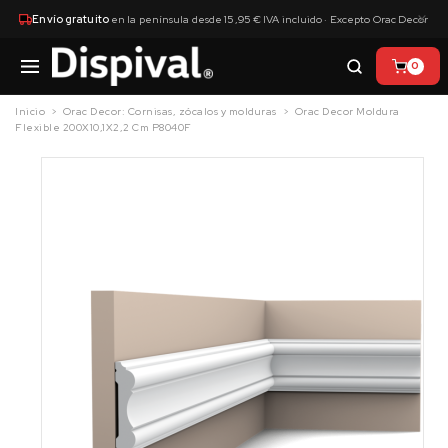
×
Envío gratuito
en la península desde 15,95 € IVA incluido · Excepto Orac Decor
0
Inicio
Orac Decor: Cornisas, zócalos y molduras
Orac Decor Moldura
Flexible 200X10,1X2,2 Cm P8040F