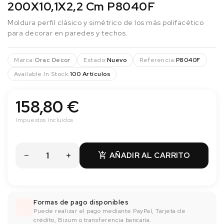
200X10,1X2,2 Cm P8040F
Moldura perfil clásico y simétrico de los más polifacético
para decorar en paredes y techos.
Marca:
Orac Decor
Estado:
Nuevo
Referencia:
P8040F
Available In Stock:
100 Artículos
158,80 €
Impuestos incluidos
AÑADIR AL CARRITO

Formas de pago disponibles
Puede realizar el pago mediante PayPal, Tarjeta de
crédito, Bizum o transferencia bancaría.