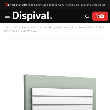
×
Envío gratuito
en la península desde 15,95 € IVA incluido · Excepto Orac Decor
0
Inicio
Orac Decor: Cornisas, zócalos y molduras
Orac Decor Panel 3D Flex
200X25X2 Cm W116F Bar Xl