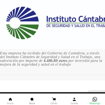
Esta empresa ha recibido del Gobierno de Cantabria, a través
del Instituto Cántabro de Seguridad y Salud en el Trabajo, una
subvención por importe de
4.486,80
euros
por inversión para la
mejora de la seguridad y salud en el trabajo
Este sitio utiliza cookies. Al continuar usando este sitio,
usted acepta nuestro uso de cookies.
ACEPTAR
Inicio
Buscar
Carrito
Cuenta
WhatsApp