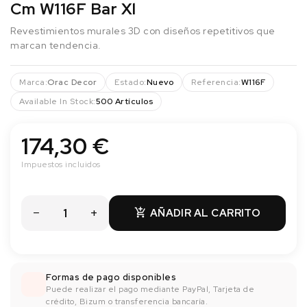
Cm W116F Bar Xl
Revestimientos murales 3D con diseños repetitivos que
marcan tendencia.
Marca:
Orac Decor
Estado:
Nuevo
Referencia:
W116F
Available In Stock:
500 Artículos
174,30 €
Impuestos incluidos
AÑADIR AL CARRITO

Formas de pago disponibles
Puede realizar el pago mediante PayPal, Tarjeta de
crédito, Bizum o transferencia bancaría.