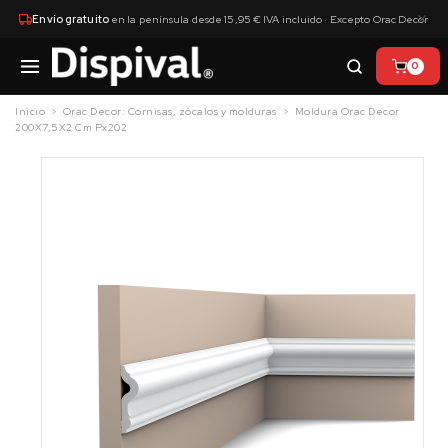
×
Envío gratuito
en la península desde 15,95 € IVA incluido · Excepto Orac Decor
0
Inicio
Orac Decor: Cornisas, zócalos y molduras
Moldura Orac Decor
200X7,5X2 Cm Px202