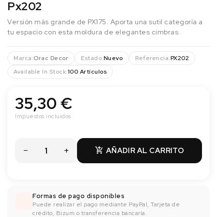
Px202
Versión más grande de PX175. Aporta una sutil categoría a
tu espacio con esta moldura de elegantes cimbras.
Marca:
Orac Decor
Estado:
Nuevo
Referencia:
PX202
Available In Stock:
100 Artículos
35,30 €
Impuestos incluidos
AÑADIR AL CARRITO

Formas de pago disponibles
Puede realizar el pago mediante PayPal, Tarjeta de
crédito, Bizum o transferencia bancaría.