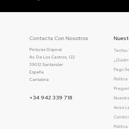
Contacta Con Nosotros
Nuest
Pinturas Dispival
Tarifas 
Av. De Los Castros, 122
¿Quién
39012 Santander
Pago S
España
Polític
Cantabria
Pregun
+34 942 339 718
Nuestr
Aviso L
Condici
Polític