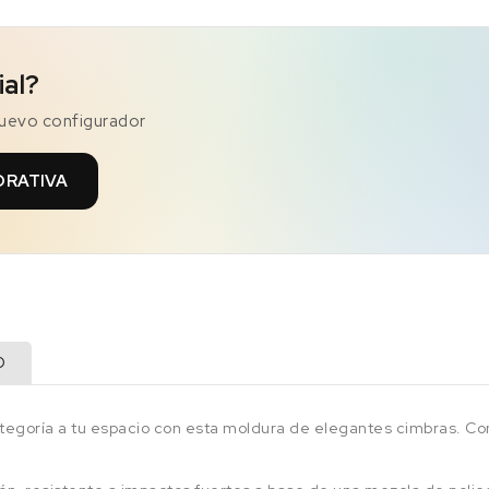
ial?
nuevo configurador
ORATIVA
O
categoría a tu espacio con esta moldura de elegantes cimbras. Co