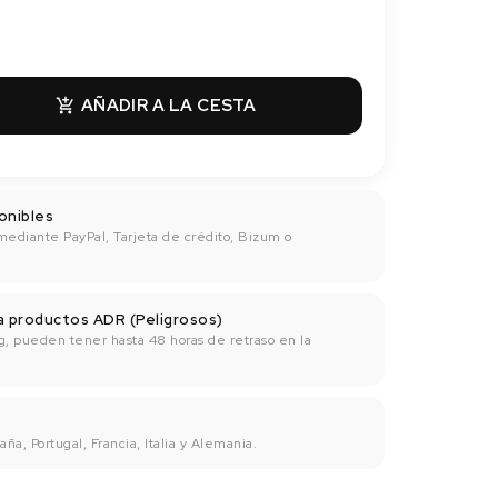
AÑADIR A LA CESTA

onibles
mediante PayPal, Tarjeta de crédito, Bizum o
ra productos ADR (Peligrosos)
g, pueden tener hasta 48 horas de retraso en la
ña, Portugal, Francia, Italia y Alemania.