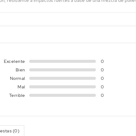
ón, resistente a impactos fuertes a base de una mezcla de polie
Excelente
0
Bien
0
Normal
0
Mal
0
Terrible
0
estas (0)