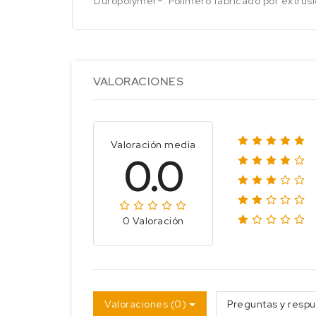
Duropolymer®: Polímero fabricado por extrusi
VALORACIONES
Valoración media
0.0
0 Valoración
Valoraciones (0)
Preguntas y respu