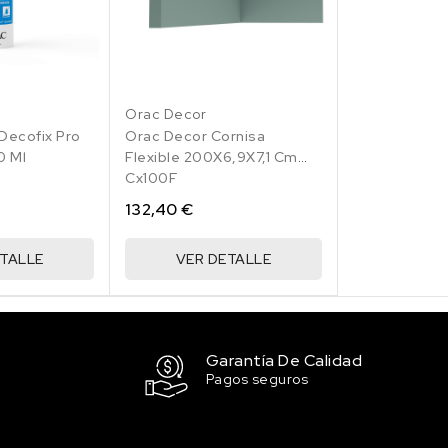
Orac Decor
 Decofix Pro
Orac Decor Cornisa
0 Ml
Flexible 200X6,9X7,1 Cm
Cx100F
132,40 €
ETALLE
VER DETALLE
Garantía De Calidad
Pagos seguros