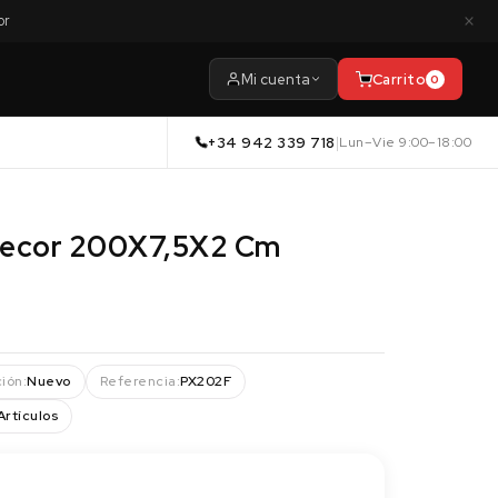
×
or
Mi cuenta
Carrito
0
+34 942 339 718
|
Lun–Vie 9:00–18:00
Decor 200X7,5X2 Cm
ión:
Nuevo
Referencia:
PX202F
Artículos