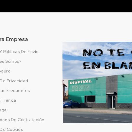
ra Empresa
Y Politicas De Envío
es Somos?
eguro
a De Privacidad
tas Frecuentes
a Tienda
egal
ones De Contratación
a De Cookies