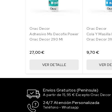
Orac Decor
Orac Decor
Adhesivo Ms Decofix Power
Cola Y Masilla
Orac Decor 290 Ml
Orac Decor 31
27,00 €
9,70 €
VER DETALLE
VER D
Envíos Gratuitos (Península)
A partir de 15,95 € Excepto Orac Decor
24/7 Atención Personalizada
Teléfono - Whatsapp