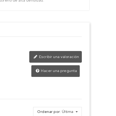
stireno de alta densidad.
Escribir una valoración
Hacer una pregunta
Ordenar por:
Última