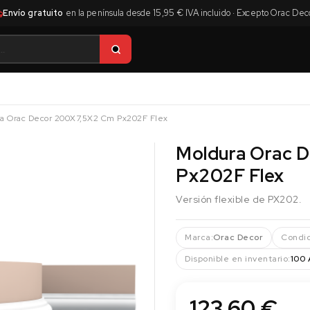
Envío gratuito
en la península desde 15,95 € IVA incluido · Excepto Orac Dec
a Orac Decor 200X7,5X2 Cm Px202F Flex
Moldura Orac 
Px202F Flex
Versión flexible de PX202.
Marca:
Orac Decor
Condic
Disponible en inventario:
100 
123,60 €