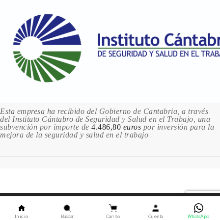
Esta empresa ha recibido del Gobierno de Cantabria, a través
del Instituto Cántabro de Seguridad y Salud en el Trabajo, una
subvención por importe de
4.486,80
euros
por inversión para la
mejora de la seguridad y salud en el trabajo
Este sitio utiliza cookies. Al continuar usando este sitio,
usted acepta nuestro uso de cookies.
ACEPTAR
Inicio
Buscar
Carrito
Cuenta
WhatsApp