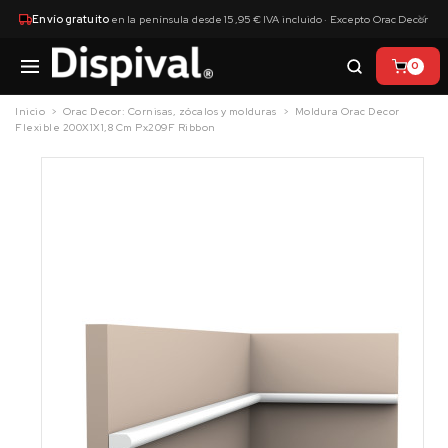
×
Envío gratuito
en la península desde 15,95 € IVA incluido · Excepto Orac Decor
0
Inicio
Orac Decor: Cornisas, zócalos y molduras
Moldura Orac Decor
Flexible 200X1X1,8 Cm Px209F Ribbon