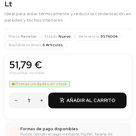
Lt
Ideal para aislar térmicamente y reducir la condensación en
paredes y techos interiores
Marca:
Reveton
Estado:
Nuevo
Referencia:
9576004
Available In Stock:
6 Artículos
51,79 €
Impuestos incluidos
Últimas unidades en stock
AÑADIR AL CARRITO

Formas de pago disponibles
Puede realizar el pago mediante PayPal, Tarjeta de