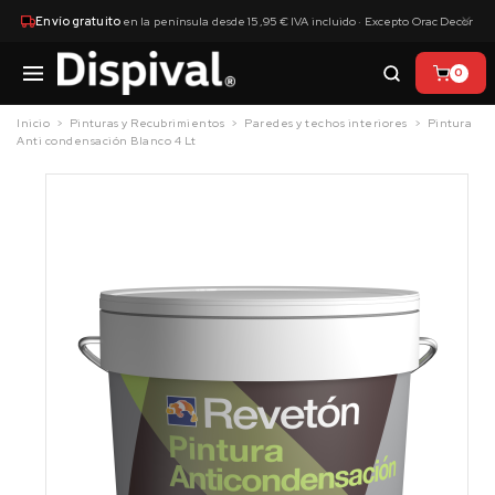
×
Envío gratuito
en la península desde 15,95 € IVA incluido · Excepto Orac Decor
0
Inicio
Pinturas y Recubrimientos
Paredes y techos interiores
Pintura
Anti condensación Blanco 4 Lt