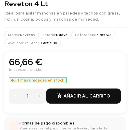
Reveton 4 Lt
Ideal para aislar manchas en paredes y techos con grasa,
hollín, nicotina, óxidos y manchas de humedad.
Marca:
Reveton
Estado:
Nuevo
Referencia:
7146004
Available In Stock:
1 Artículo
66,66 €
Impuestos incluidos
Últimas unidades en stock
AÑADIR AL CARRITO

Formas de pago disponibles
Puede realizar el pago mediante PayPal, Tarjeta de