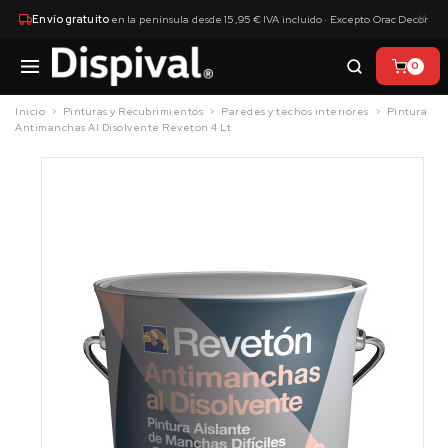
×
Envío gratuito
en la península desde 15,95 € IVA incluido · Excepto Orac Decor
0
Inicio
Pinturas y Recubrimientos
Paredes y techos interiores
Pintura
Antimanchas Al Disolvente Reveton 4 Lt