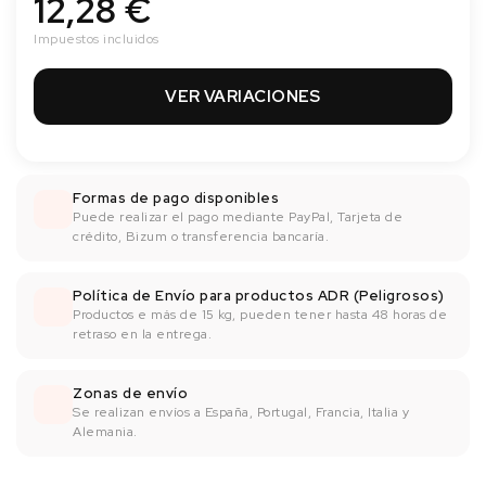
12,28 €
Impuestos incluidos
VER VARIACIONES
Formas de pago disponibles
Puede realizar el pago mediante PayPal, Tarjeta de
crédito, Bizum o transferencia bancaría.
Política de Envío para productos ADR (Peligrosos)
Productos e más de 15 kg, pueden tener hasta 48 horas de
retraso en la entrega.
Zonas de envío
Se realizan envíos a España, Portugal, Francia, Italia y
Alemania.