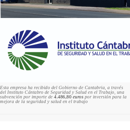
Rosa Porcelana
12.28 €
Sin stock
Teja
12.28 €
Sin stock
Turquesa
12.28 €
Sin stock
Verde Laurel
12.28 €
Sin stock
Esta empresa ha recibido del Gobierno de Cantabria, a través
del Instituto Cántabro de Seguridad y Salud en el Trabajo, una
Verde Salvia
subvención por importe de
4.486,80
euros
por inversión para la
mejora de la seguridad y salud en el trabajo
12.28 €
Sin stock
Violeta
12.28 €