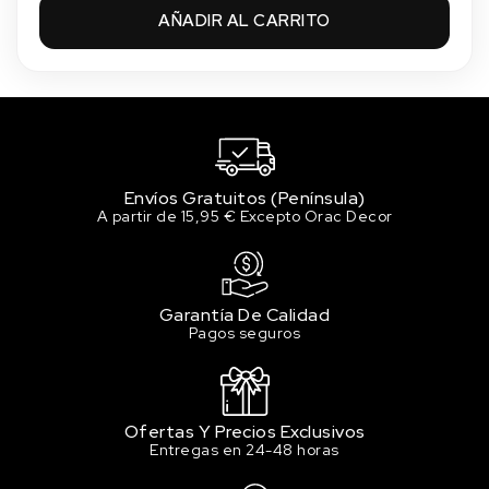
AÑADIR AL CARRITO
Cacao
12.28 €
Sin stock
Coral
12.28 €
Sin stock
Envíos Gratuitos (Península)
Crema
A partir de 15,95 € Excepto Orac Decor
12.28 €
Sin stock
Grafito
Garantía De Calidad
12.28 €
Pagos seguros
Sin stock
Gris Invernal
12.28 €
Sin stock
Ofertas Y Precios Exclusivos
Entregas en 24-48 horas
Marrón Yute