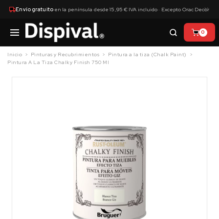
×
Envío gratuito
en la península desde 15,95 € IVA incluido · Excepto Orac Decor
0
Inicio
Pinturas y Recubrimientos
Pintura a la tiza (Chalk Paint)
Pintura A La Tiza Chalky Finish 750 Ml