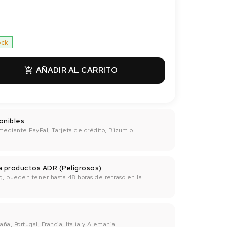
ock
AÑADIR AL CARRITO

onibles
mediante PayPal, Tarjeta de crédito, Bizum o
ra productos ADR (Peligrosos)
g, pueden tener hasta 48 horas de retraso en la
ña, Portugal, Francia, Italia y Alemania.