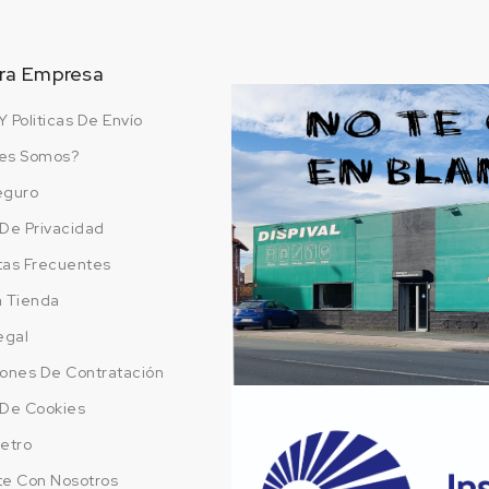
ra Empresa
Y Politicas De Envío
es Somos?
eguro
a De Privacidad
tas Frecuentes
a Tienda
egal
ones De Contratación
a De Cookies
etro
te Con Nosotros