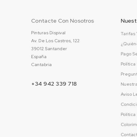
Contacte Con Nosotros
Nuest
Pinturas Dispival
Tarifas 
Av. De Los Castros, 122
¿Quién
39012 Santander
Pago S
España
Polític
Cantabria
Pregun
+34 942 339 718
Nuestr
Aviso L
Condici
Polític
Colorím
Contac