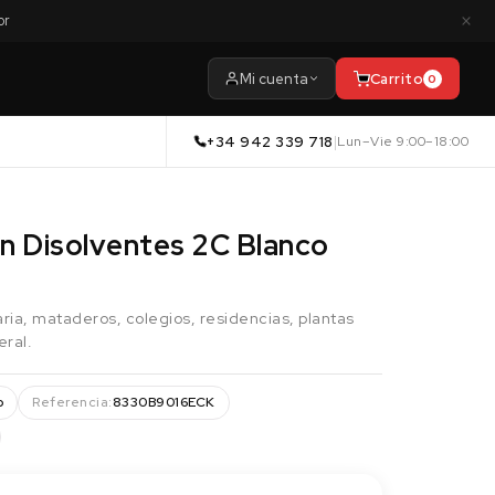
×
or
Mi cuenta
Carrito
0
+34 942 339 718
|
Lun–Vie 9:00–18:00
in Disolventes 2C Blanco
aria, mataderos, colegios, residencias, plantas
eral.
o
Referencia:
8330B9016ECK