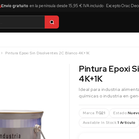
Envío gratuito
en la península desde 15,95 € IVA incluido · Excepto Orac Dec
Pintura Epoxi Sin Disolventes 2C Blanco 4K+1K
Pintura Epoxi S
4K+1K
Ideal para industria aliment
químicas o industria en gen
Marca:
TQ21
Estado:
Nuev
Available In Stock:
1 Artículo