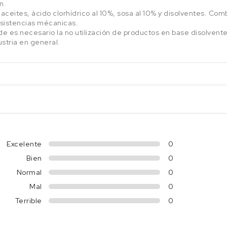
n.
ceites, ácido clorhídrico al 10%, sosa al 10% y disolventes. Co
esistencias mécanicas.
de es necesario la no utilización de productos en base disolvent
ustria en general.
Excelente
0
Bien
0
Normal
0
Mal
0
Terrible
0