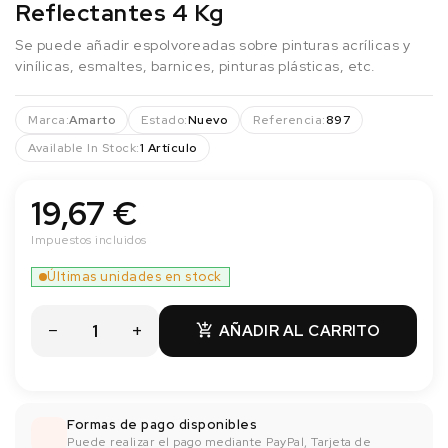
Reflectantes 4 Kg
Se puede añadir espolvoreadas sobre pinturas acrílicas y
vinílicas, esmaltes, barnices, pinturas plásticas, etc.
Marca:
Amarto
Estado:
Nuevo
Referencia:
897
Available In Stock:
1 Artículo
19,67 €
Impuestos incluidos
Últimas unidades en stock
AÑADIR AL CARRITO

Formas de pago disponibles
Puede realizar el pago mediante PayPal, Tarjeta de