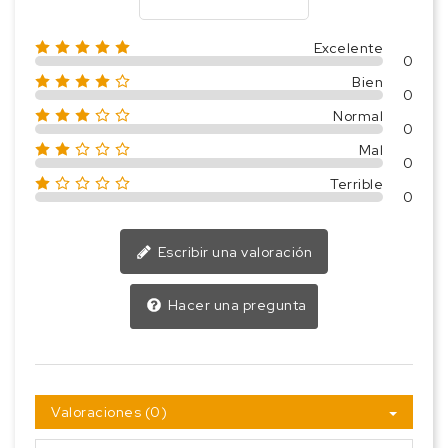
Excelente
0
Bien
0
Normal
0
Mal
0
Terrible
0
Escribir una valoración
Hacer una pregunta
Valoraciones (0)