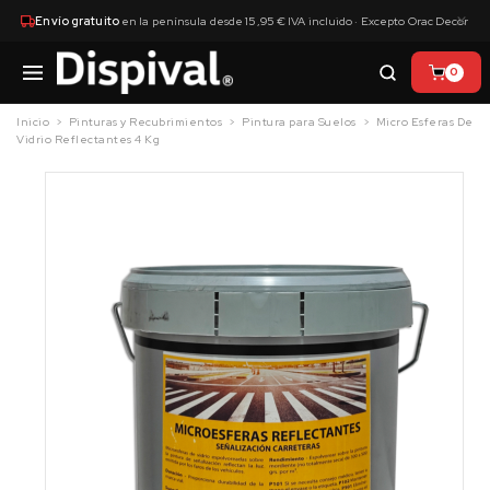
×
Envío gratuito
en la península desde 15,95 € IVA incluido · Excepto Orac Decor
0
Inicio
Pinturas y Recubrimientos
Pintura para Suelos
Micro Esferas De
Vidrio Reflectantes 4 Kg