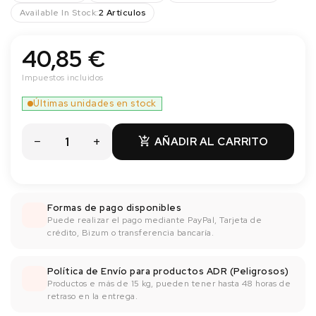
Available In Stock:
2 Artículos
40,85 €
Impuestos incluidos
Últimas unidades en stock
AÑADIR AL CARRITO

Formas de pago disponibles
Puede realizar el pago mediante PayPal, Tarjeta de
crédito, Bizum o transferencia bancaría.
Política de Envío para productos ADR (Peligrosos)
Productos e más de 15 kg, pueden tener hasta 48 horas de
retraso en la entrega.