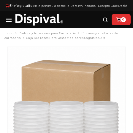
×
Envío gratuito
en la península desde 15,95 € IVA incluido · Excepto Orac Decor
0
Inicio
Pintura y Accesorios para Carrocería
Pinturas y auxiliares de
carrocería
Caja 100 Tapas Para Vasos Medidores Sagola 650 Ml