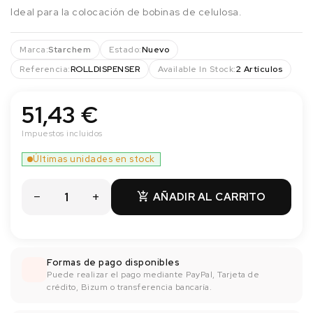
Ideal para la colocación de bobinas de celulosa.
Marca:
Starchem
Estado:
Nuevo
Referencia:
ROLLDISPENSER
Available In Stock:
2 Artículos
51,43 €
Impuestos incluidos
Últimas unidades en stock
AÑADIR AL CARRITO

Formas de pago disponibles
Puede realizar el pago mediante PayPal, Tarjeta de
crédito, Bizum o transferencia bancaría.