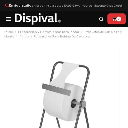
×
Envío gratuito
en la península desde 15,95 € IVA incluido · Excepto Orac Decor
0
Inicio
Preparación y Herramientas para Pintar
Productos de Limpieza y
Mantenimiento
Portarrollos Para Bobina De Celulosa