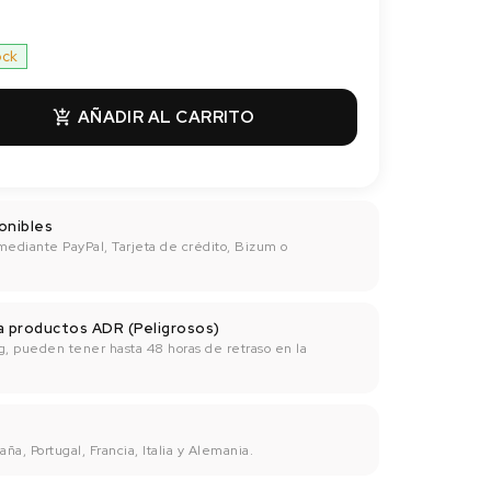
ock
AÑADIR AL CARRITO

onibles
mediante PayPal, Tarjeta de crédito, Bizum o
ra productos ADR (Peligrosos)
g, pueden tener hasta 48 horas de retraso en la
ña, Portugal, Francia, Italia y Alemania.