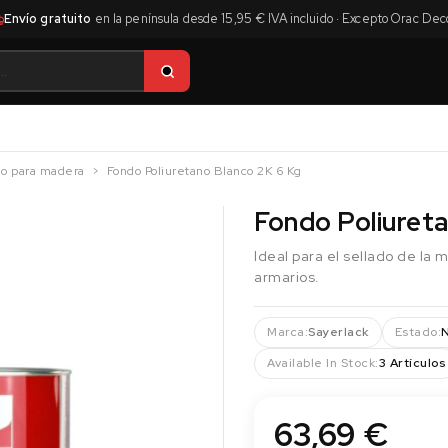
Envío gratuito
en la península desde 15,95 € IVA incluido · Excepto Orac Dec
do para madera
Fondo Poliuretano Blanco 2K 6 Kg
Fondo Poliuret
Ideal para el sellado de la 
armarios.
Marca:
Sayerlack
Estado:
Available In Stock:
3 Artículos
63,69 €