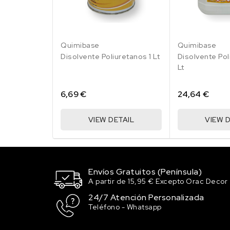
Quimibase
Quimibase
Disolvente Poliuretanos 1 Lt
Disolvente Pol
Lt
6,69 €
24,64 €
VIEW DETAIL
VIEW D
Envíos Gratuitos (Península)
A partir de 15,95 € Excepto Orac Decor
24/7 Atención Personalizada
Teléfono - Whatsapp