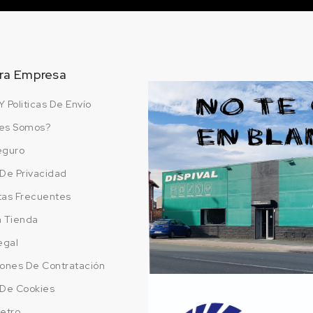
ra Empresa
Y Politicas De Envío
es Somos?
eguro
a De Privacidad
tas Frecuentes
a Tienda
egal
ones De Contratación
a De Cookies
etro