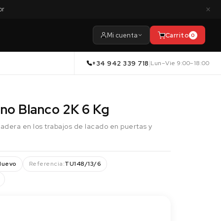
×
or
Mi cuenta
Carrito
0
+34 942 339 718
|
Lun–Vie 9:00–18:00
ano Blanco 2K 6 Kg
madera en los trabajos de lacado en puertas y
Nuevo
Referencia:
TU148/13/6