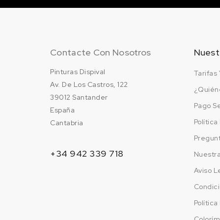
Contacte Con Nosotros
Nuest
Pinturas Dispival
Tarifas 
Av. De Los Castros, 122
¿Quién
39012 Santander
Pago S
España
Polític
Cantabria
Pregun
+34 942 339 718
Nuestr
Aviso L
Condici
Polític
Colorím