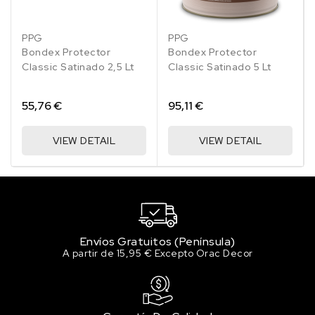
Roble
Nogal
Caoba
Castaño
Teca
Roble
Nogal
Caoba
Castaño
Teca
901
907
Oscuro
903
905
901
907
Oscuro
903
905
PPG
PPG
902
902
Bondex Protector
Bondex Protector
Classic Satinado 2,5 Lt
Classic Satinado 5 Lt
55,76 €
95,11 €
VIEW DETAIL
VIEW DETAIL
Envíos Gratuitos (Península)
A partir de 15,95 € Excepto Orac Decor