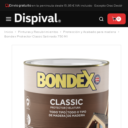
×
Envío gratuito
en la península desde 15,95 € IVA incluido · Excepto Orac Decor
0
Inicio
Pinturas y Recubrimientos
Protección y Acabado para madera
Bondex Protector Classic Satinado 750 Ml