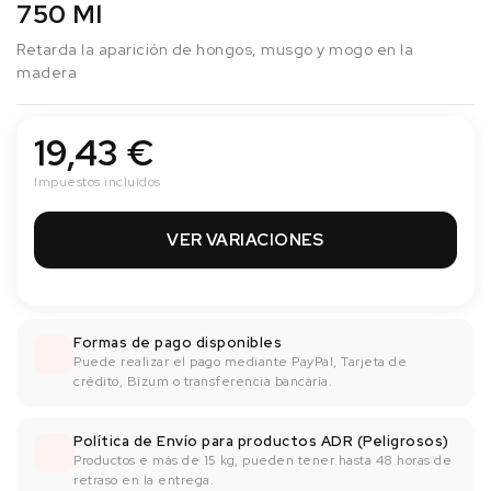
750 Ml
Retarda la aparición de hongos, musgo y mogo en la
madera
19,43 €
Impuestos incluidos
VER VARIACIONES
Formas de pago disponibles
Puede realizar el pago mediante PayPal, Tarjeta de
crédito, Bizum o transferencia bancaría.
Política de Envío para productos ADR (Peligrosos)
Productos e más de 15 kg, pueden tener hasta 48 horas de
retraso en la entrega.