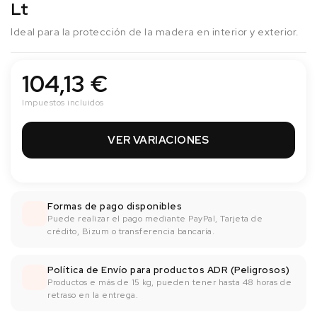
Lt
Ideal para la protección de la madera en interior y exterior.
104,13 €
Impuestos incluidos
VER VARIACIONES
Formas de pago disponibles
Puede realizar el pago mediante PayPal, Tarjeta de
crédito, Bizum o transferencia bancaría.
Política de Envío para productos ADR (Peligrosos)
Productos e más de 15 kg, pueden tener hasta 48 horas de
retraso en la entrega.