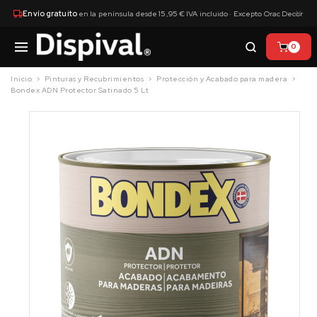
×
Envío gratuito
en la península desde 15,95 € IVA incluido · Excepto Orac Decor
0
Inicio
Pinturas y Recubrimientos
Protección y Acabado para madera
Bondex ADN Protector Satinado 5 Lt