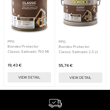
Roble
Nogal
Caoba
Castaño
Teca
Roble
Nogal
Caoba
Castaño
Teca
901
907
Oscuro
903
905
901
907
Oscuro
903
905
PPG
PPG
902
902
Bondex Protector
Bondex Protector
Classic Satinado 750 Ml
Classic Satinado 2,5 Lt
19,43 €
55,76 €
VIEW DETAIL
VIEW DETAIL