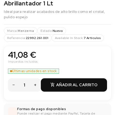
Abrillantador 1 Lt
Ideal para realizar acabados de alto brillo como el cristal,
pulido espejo
Marca:
Menzerna
Estado:
Nuevo
Referencia:
22992.261.001
Available In Stock:
7 Artículos
41,08 €
Impuestos incluidos
Últimas unidades en stock
AÑADIR AL CARRITO

Formas de pago disponibles
Puede realizar el pago mediante PayPal, Tarjeta de