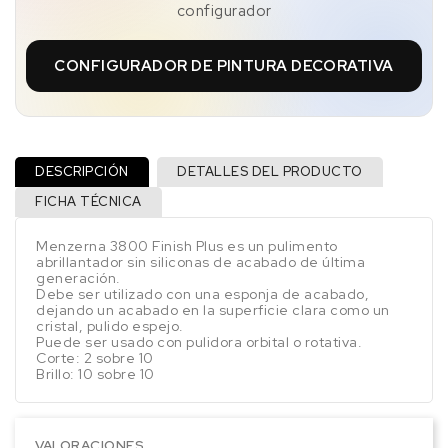
configurador
CONFIGURADOR DE PINTURA DECORATIVA
DESCRIPCIÓN
DETALLES DEL PRODUCTO
FICHA TÉCNICA
Menzerna 3800 Finish Plus es un pulimento
abrillantador sin siliconas de acabado de última
generación.
Debe ser utilizado con una esponja de acabado,
dejando un acabado en la superficie clara como un
cristal, pulido espejo.
Puede ser usado con pulidora orbital o rotativa.
Corte: 2 sobre 10
Brillo: 10 sobre 10
VALORACIONES