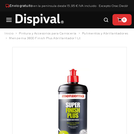
×
Envío gratuito
en la península desde 15,95 € IVA incluido · Excepto Orac Decor
0
Inicio
Pintura y Accesorios para Carrocería
Pulimentos y Abrillantadores
Menzerna 3800 Finish Plus Abrillantador 1 Lt