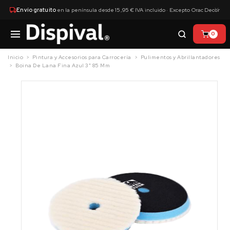
×
Envío gratuito
en la península desde 15,95 € IVA incluido · Excepto Orac Decor
0
Inicio
Pintura y Accesorios para Carrocería
Pulimentos y Abrillantadores
Boina De Lana Fina Azul 3" 85 Mm