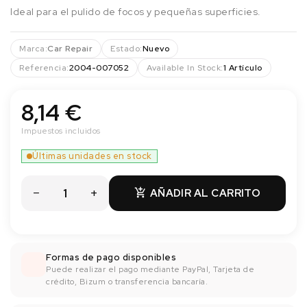
Ideal para el pulido de focos y pequeñas superficies.
Marca:
Car Repair
Estado:
Nuevo
Referencia:
2004-007052
Available In Stock:
1 Artículo
8,14 €
Impuestos incluidos
Últimas unidades en stock
AÑADIR AL CARRITO

Formas de pago disponibles
Puede realizar el pago mediante PayPal, Tarjeta de
crédito, Bizum o transferencia bancaría.