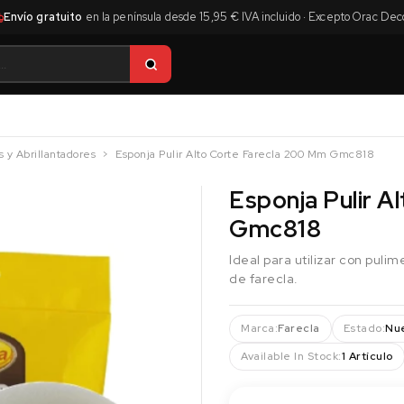
Envío gratuito
en la península desde 15,95 € IVA incluido · Excepto Orac Dec
 y Abrillantadores
Esponja Pulir Alto Corte Farecla 200 Mm Gmc818
Esponja Pulir A
Gmc818
Ideal para utilizar con pul
de farecla.
Marca:
Farecla
Estado:
Nu
Available In Stock:
1 Artículo