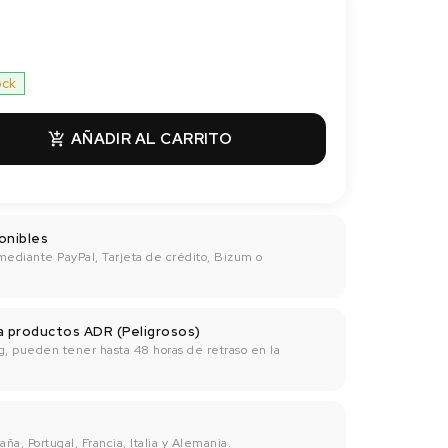
ock
AÑADIR AL CARRITO

onibles
mediante PayPal, Tarjeta de crédito, Bizum o
ra productos ADR (Peligrosos)
g, pueden tener hasta 48 horas de retraso en la
ña, Portugal, Francia, Italia y Alemania.