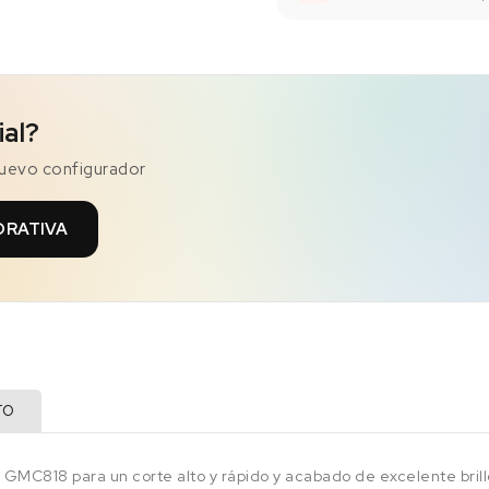
ial?
nuevo configurador
ORATIVA
TO
GMC818 para un corte alto y rápido y acabado de excelente brill