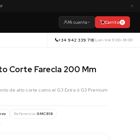
×
or
Mi cuenta
Carrito
0
+34 942 339 718
|
Lun–Vie 9:00–18:00
lto Corte Farecla 200 Mm
imento de alto corte como el G3 Extra ó G3 Premium
evo
Referencia:
GMC818