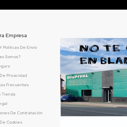
ra Empresa
Y Politicas De Envío
es Somos?
eguro
a De Privacidad
tas Frecuentes
a Tienda
egal
ones De Contratación
a De Cookies