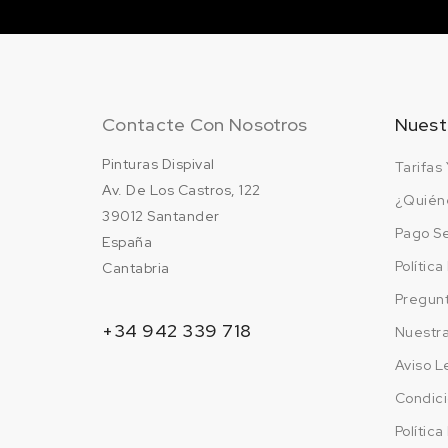
Contacte Con Nosotros
Nuest
Pinturas Dispival
Tarifas 
Av. De Los Castros, 122
¿Quién
39012 Santander
Pago S
España
Polític
Cantabria
Pregun
+34 942 339 718
Nuestr
Aviso L
Condici
Polític