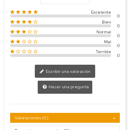
Excelente
0
Bien
0
Normal
0
Mal
0
Terrible
0
Escribir una valoración
Hacer una pregunta
Valoraciones (0)