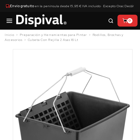
×
Envío gratuito
en la península desde 15,95 € IVA incluido · Excepto Orac Decor
0
Inicio
Preparación y Herramientas para Pintar
Rodillos, Brochas y
Accesorios
Cubeta Con Rejilla 2 Asas 16 Lt