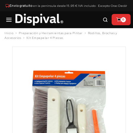
×
Envío gratuito
en la península desde 15,95 € IVA incluido · Excepto Orac Decor
0
Inicio
Preparación y Herramientas para Pintar
Rodillos, Brochas y
Accesorios
Kit Empapelar 4 Piezas