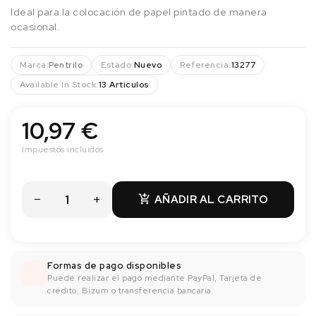
Ideal para la colocación de papel pintado de manera
ocasional.
Marca:
Pentrilo
Estado:
Nuevo
Referencia:
13277
Available In Stock:
13 Artículos
10,97 €
Impuestos incluidos
AÑADIR AL CARRITO

Formas de pago disponibles
Puede realizar el pago mediante PayPal, Tarjeta de
crédito, Bizum o transferencia bancaría.