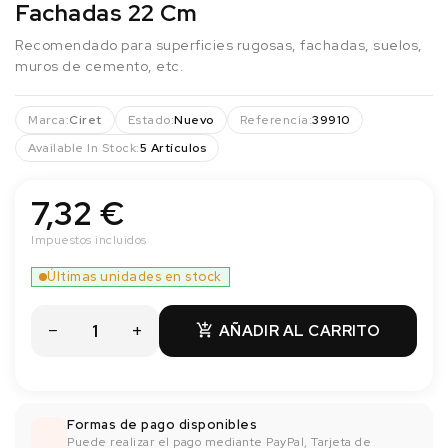
Fachadas 22 Cm
Recomendado para superficies rugosas, fachadas, suelos,
muros de cemento, etc.
Marca:
Ciret
Estado:
Nuevo
Referencia:
39910
Available In Stock:
5 Artículos
7,32 €
Impuestos incluidos
Últimas unidades en stock
AÑADIR AL CARRITO

Formas de pago disponibles
Puede realizar el pago mediante PayPal, Tarjeta de