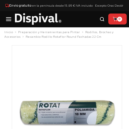
×
Envío gratuito
en la península desde 15,95 € IVA incluido · Excepto Orac Decor
0
Inicio
Preparación y Herramientas para Pintar
Rodillos, Brochas y
Accesorios
Recambio Rodillo Rotaflor Round Fachadas 22 Cm