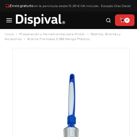
×
Envío gratuito
en la península desde 15,95 € IVA incluido · Excepto Orac Decor
0
Inicio
Preparación y Herramientas para Pintar
Rodillos, Brochas y
Accesorios
Brocha Prensada S.988 Mango Plástico