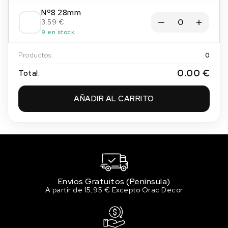
Nº8 28mm
3.59 €
9 en stock
Productos:
0
0.00 €
Total:
AÑADIR AL CARRITO
Envíos Gratuitos (Península)
A partir de 15,95 € Excepto Orac Decor