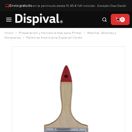
×
Envío gratuito
en la península desde 15,95 € IVA incluido · Excepto Orac Decor
0
Inicio
Preparación y Herramientas para Pintar
Rodillos, Brochas y
Accesorios
Paletina Americana Especial Cerda