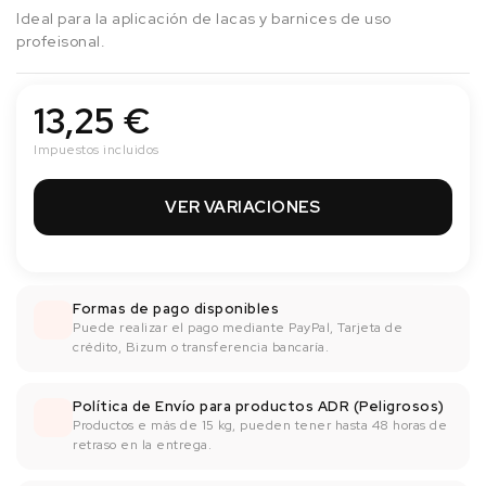
Ideal para la aplicación de lacas y barnices de uso
profeisonal.
13,25 €
Impuestos incluidos
VER VARIACIONES
Formas de pago disponibles
Puede realizar el pago mediante PayPal, Tarjeta de
crédito, Bizum o transferencia bancaría.
Política de Envío para productos ADR (Peligrosos)
Productos e más de 15 kg, pueden tener hasta 48 horas de
retraso en la entrega.