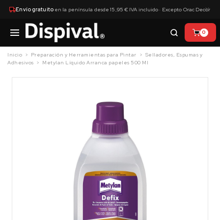
×
Envío gratuito
en la península desde 15,95 € IVA incluido · Excepto Orac Decor
0
Inicio
Preparación y Herramientas para Pintar
Selladores, Espumas y
Adhesivos
Metylan Líquido Arranca papeles 500 Ml