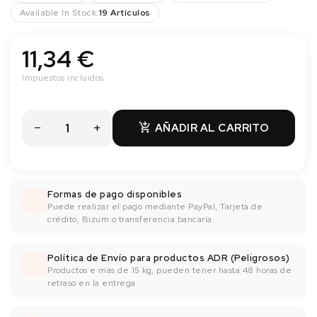
Available In Stock:
19 Artículos
11,34 €
Impuestos incluidos
AÑADIR AL CARRITO

Formas de pago disponibles
Puede realizar el pago mediante PayPal, Tarjeta de
crédito, Bizum o transferencia bancaría.
Política de Envío para productos ADR (Peligrosos)
Productos e más de 15 kg, pueden tener hasta 48 horas de
retraso en la entrega.