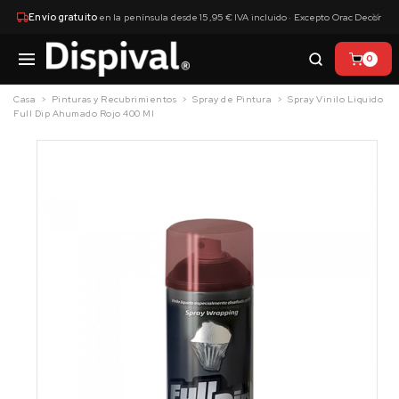
×
Envío gratuito
en la península desde 15,95 € IVA incluido · Excepto Orac Decor
0
Casa
Pinturas y Recubrimientos
Spray de Pintura
Spray Vinilo Liquido
Full Dip Ahumado Rojo 400 Ml