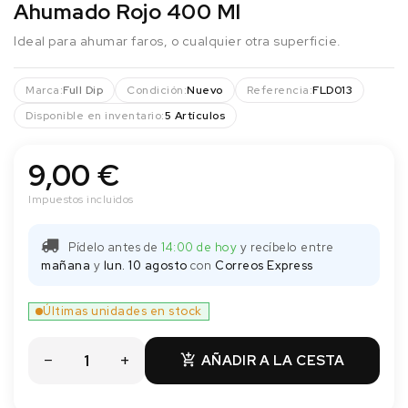
Ahumado Rojo 400 Ml
Ideal para ahumar faros, o cualquier otra superficie.
Marca:
Full Dip
Condición:
Nuevo
Referencia:
FLD013
Disponible en inventario:
5 Artículos
9,00 €
Impuestos incluidos
Pídelo antes de
14:00 de hoy
y recíbelo
entre
mañana
y
lun. 10 agosto
con
Correos Express
Últimas unidades en stock
AÑADIR A LA CESTA
