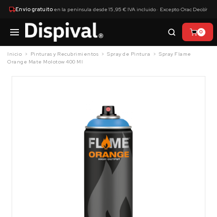
×
Envío gratuito
en la península desde 15,95 € IVA incluido · Excepto Orac Decor
0
Inicio
Pinturas y Recubrimientos
Spray de Pintura
Spray Flame
Orange Mate Molotow 400 Ml