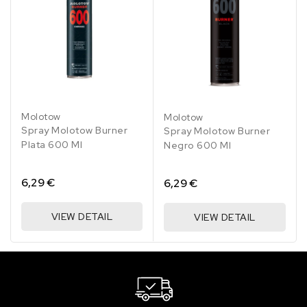
204 Light Orange
4.56 €
1 en stock
205 Peach dark
4.56 €
Sin stock
Molotow
Molotow
208 Skin
Spray Molotow Burner
Spray Molotow Burner
4.56 €
Plata 600 Ml
Negro 600 Ml
11 en stock
210 Apricot
6,29 €
6,29 €
4.56 €
Sin stock
VIEW DETAIL
VIEW DETAIL
212 Orange
4.56 €
Sin stock
214 Red Orange
4.56 €