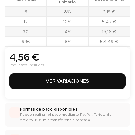
unitario
6
8%
2,19 €
12
10%
5,47 €
30
14%
19,16 €
696
18%
571,49 €
4,56 €
Impuestos incluidos
VER VARIACIONES
Formas de pago disponibles
Puede realizar el pago mediante PayPal, Tarjeta de
crédito, Bizum o transferencia bancaría.