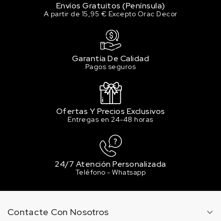
13 en stock
Envíos Gratuitos (Península)
A partir de 15,95 € Excepto Orac Decor
304 Signal Red
4.56 €
Sin stock
Garantía De Calidad
306 Ruby Red
Pagos seguros
4.56 €
12 en stock
307 Coral
Ofertas Y Precios Exclusivos
4.56 €
Entregas en 24-48 horas
8 en stock
308 Piglet Pink Light
4.56 €
9 en stock
24/7 Atención Personalizada
Teléfono - Whatsapp
309 piglet pink middle
4.56 €
9 en stock
Contacte Con Nosotros