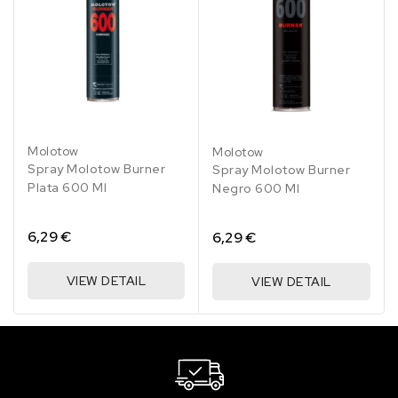
204 Light Orange
4.56 €
1 en stock
205 Peach dark
4.56 €
Sin stock
Molotow
Molotow
208 Skin
Spray Molotow Burner
Spray Molotow Burner
4.56 €
Plata 600 Ml
Negro 600 Ml
11 en stock
210 Apricot
6,29 €
6,29 €
4.56 €
Sin stock
VIEW DETAIL
VIEW DETAIL
212 Orange
4.56 €
Sin stock
214 Red Orange
4.56 €