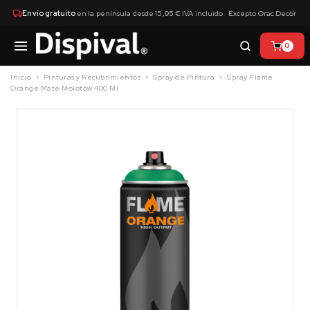
×
Envío gratuito
en la península desde 15,95 € IVA incluido · Excepto Orac Decor
0
Inicio
Pinturas y Recubrimientos
Spray de Pintura
Spray Flame
Orange Mate Molotow 400 Ml