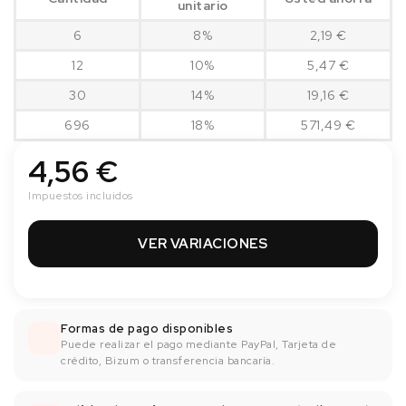
unitario
6
8%
2,19 €
12
10%
5,47 €
30
14%
19,16 €
696
18%
571,49 €
4,56 €
Impuestos incluidos
VER VARIACIONES
Formas de pago disponibles
Puede realizar el pago mediante PayPal, Tarjeta de
crédito, Bizum o transferencia bancaría.