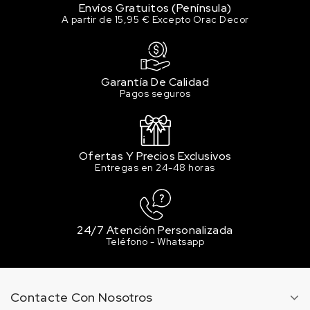
14 en stock
Envíos Gratuitos (Península)
A partir de 15,95 € Excepto Orac Decor
304 Signal Red
4.56 €
Sin stock
Garantía De Calidad
306 Ruby Red
Pagos seguros
4.56 €
12 en stock
307 Coral
Ofertas Y Precios Exclusivos
4.56 €
Entregas en 24-48 horas
8 en stock
308 Piglet Pink Light
4.56 €
9 en stock
24/7 Atención Personalizada
Teléfono - Whatsapp
309 piglet pink middle
4.56 €
9 en stock
Contacte Con Nosotros