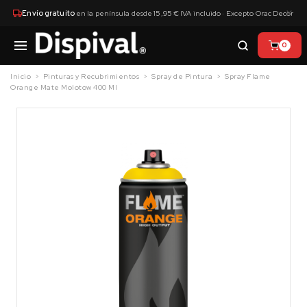
×
Envío gratuito
en la península desde 15,95 € IVA incluido · Excepto Orac Decor
0
Inicio
Pinturas y Recubrimientos
Spray de Pintura
Spray Flame
Orange Mate Molotow 400 Ml