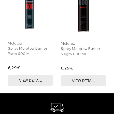
204 Light Orange
4.56 €
1 en stock
205 Peach dark
4.56 €
Sin stock
Molotow
Molotow
208 Skin
Spray Molotow Burner
Spray Molotow Burner
4.56 €
Plata 600 Ml
Negro 600 Ml
11 en stock
210 Apricot
6,29 €
6,29 €
4.56 €
Sin stock
VIEW DETAIL
VIEW DETAIL
212 Orange
4.56 €
Sin stock
214 Red Orange
4.56 €