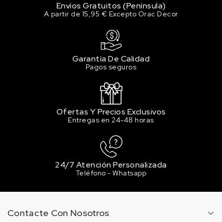
13 en stock
Envíos Gratuitos (Península)
A partir de 15,95 € Excepto Orac Decor
304 Signal Red
4.56 €
Sin stock
Garantía De Calidad
306 Ruby Red
Pagos seguros
4.56 €
12 en stock
307 Coral
Ofertas Y Precios Exclusivos
4.56 €
Entregas en 24-48 horas
8 en stock
308 Piglet Pink Light
4.56 €
9 en stock
24/7 Atención Personalizada
Teléfono - Whatsapp
309 piglet pink middle
4.56 €
9 en stock
Contacte Con Nosotros