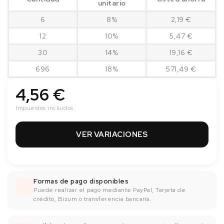
unitario
6
8%
2,19 €
12
10%
5,47 €
30
14%
19,16 €
696
18%
571,49 €
4,56 €
Impuestos incluidos
VER VARIACIONES
Formas de pago disponibles
Puede realizar el pago mediante PayPal, Tarjeta de
crédito, Bizum o transferencia bancaría.