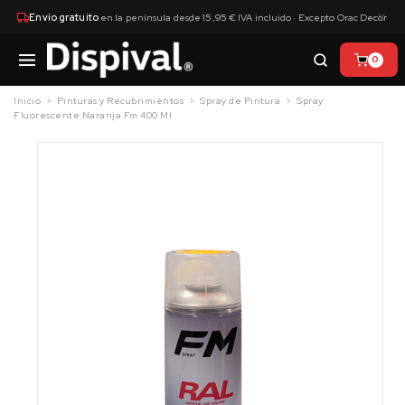
×
Envío gratuito
en la península desde 15,95 € IVA incluido · Excepto Orac Decor
0
Inicio
Pinturas y Recubrimientos
Spray de Pintura
Spray
Fluorescente Naranja Fm 400 Ml