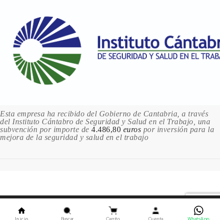
Esta empresa ha recibido del Gobierno de Cantabria, a través
del Instituto Cántabro de Seguridad y Salud en el Trabajo, una
subvención por importe de
4.486,80
euros
por inversión para la
mejora de la seguridad y salud en el trabajo
Este sitio utiliza cookies. Al continuar usando este sitio,
usted acepta nuestro uso de cookies.
ACEPTAR
Inicio
Buscar
Carrito
Cuenta
WhatsApp