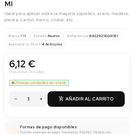
Ml
Ideal para aplicar sobre la mayoría soportes, acero, madera,
piedra, cartón, hierro, cristal, etc...
Marca:
FM
Estado:
Nuevo
Referencia:
8422921604051
Available In Stock:
4 Artículos
6,12 €
Impuestos incluidos
Últimas unidades en stock
AÑADIR AL CARRITO

Formas de pago disponibles
Puede realizar el pago mediante PayPal, Tarjeta de