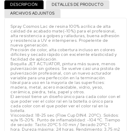
DESCRIPCIÓN
DETALLES DE PRODUCTO
ARCHIVOS ADJUNTOS
Spray Cosmos Lac de resina 100% acrílica de alta
calidad de acabado mate(-10%) para el profesional,
alta resistencia a golpes y ralladuras, buena adhesión
y resistencia a UV e intemperies. Propelente de
nueva generación.
Precisión de color, alta cobertura incluso en colores
difíciles y secado rápido con excelente elasticidad y
facilidad de aplicación.
Boquilla JET ACTUATOR, pintura más suave, menos
pulverización sin goteos. Se vuelve casí una pistola de
pulverización profesional, con un nuevo acturador
variable para una perfección en la terminación.
Ideal para uso en la mayoría de las superficies:
madera, metal, acero inoxidable, vidrio, yeso,
cerámica, piedra, tela, papel y otros.
El aerosol tiene un diseño único para cada color con el
que poder ver el color ral en la botella.o único para
cada color con el que poder ver el color ral en la
botella.
Viscosidad: 18-25 sec (Flow Cup DIN4. 20ºC). Solidos:
w/w 15-20% . Punto de inflamabilidad: -104 ºC. Tiempo
de secado: Tacto 20ºC 5-10 min / Secado 20ºC 1
hora. Dureza máxima: 24 horas. Rendimiento: 3,75 m2