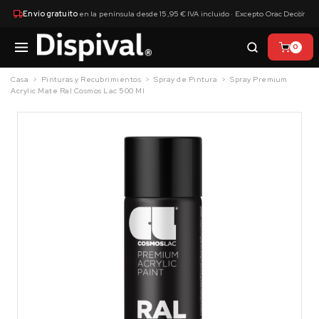
×
Envío gratuito
en la península desde 15,95 € IVA incluido · Excepto Orac Decor
0
Casa
Pinturas y Recubrimientos
Spray de Pintura
Spray Premium
Acrylic Mate Ral Cosmos Lac 500 Ml