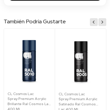
También Podría Gustarte
(3)
RAL
RAL
RAL
RAL
RAL
RAL
1007
1013
1014
1015
1018
9005
CL Cosmos Lac
CL Cosmos Lac
Amarillo
Blanco
Marfil
Marfil
Amarillo
Negro
Spray Premium Acrylic
Spray Premium Acrylic
narciso
perla
claro
de
intenso
zinc
Brillante Ral Cosmos Lac
Satinado Ral Cosmos
400 Ml
Lac 400 Ml