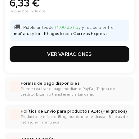
6,33 €
Impuestos incluidos
Pídelo antes de
14:00 de hoy
y recíbelo
entre
mañana
y
lun. 10 agosto
con
Correos Express
VER VARIACIONES
Formas de pago disponibles
Puede realizar el pago mediante PayPal, Tarjeta de
crédito, Bizum o transferencia bancaría.
Política de Envío para productos ADR (Peligrosos)
Productos e más de 15 kg, pueden tener hasta 48 horas de
retraso en la entrega.