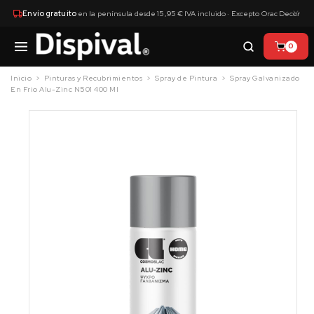
×
Envío gratuito
en la península desde 15,95 € IVA incluido · Excepto Orac Decor
0
Inicio
Pinturas y Recubrimientos
Spray de Pintura
Spray Galvanizado
En Frio Alu-Zinc N501 400 Ml