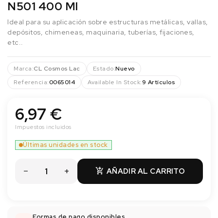
N501 400 Ml
Ideal para su aplicación sobre estructuras metálicas, vallas,
depósitos, chimeneas, maquinaria, tuberías, fijaciones,
etc..
Marca:
CL Cosmos Lac
Estado:
Nuevo
Referencia:
0065014
Available In Stock:
9 Artículos
6,97 €
Impuestos incluidos
Últimas unidades en stock
AÑADIR AL CARRITO

Formas de pago disponibles