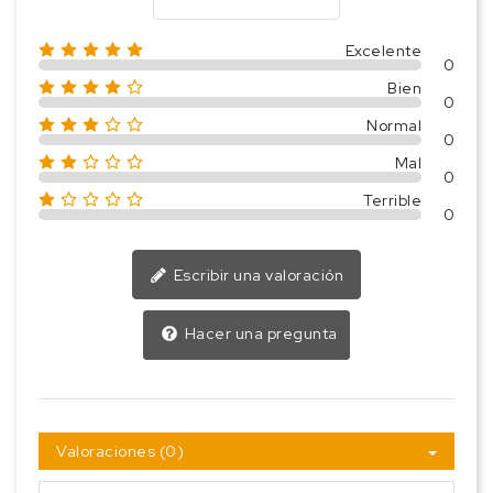
Excelente
0
Bien
0
Normal
0
Mal
0
Terrible
0
Escribir una valoración
Hacer una pregunta
Valoraciones (0)