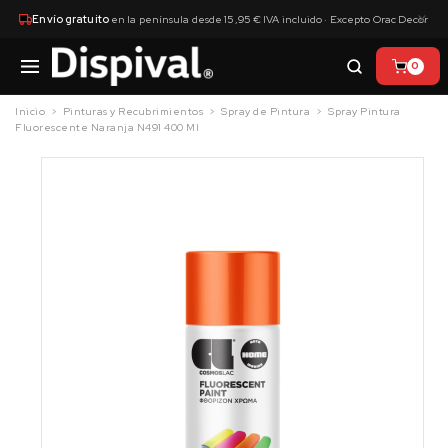
×
Envío gratuito
en la península desde 15,95 € IVA incluido · Excepto Orac Decor
0
Inicio
Pinturas y Recubrimientos
Spray de Pintura
Spray Pintura
Fluorescente Naranja N491 400 Ml