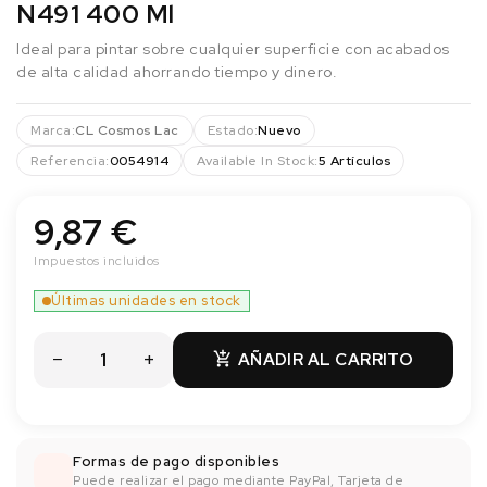
N491 400 Ml
Ideal para pintar sobre cualquier superficie con acabados
de alta calidad ahorrando tiempo y dinero.
Marca:
CL Cosmos Lac
Estado:
Nuevo
Referencia:
0054914
Available In Stock:
5 Artículos
9,87 €
Impuestos incluidos
Últimas unidades en stock
AÑADIR AL CARRITO

Formas de pago disponibles
Puede realizar el pago mediante PayPal, Tarjeta de