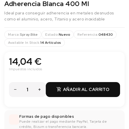
Adherencia Blanca 400 Ml
Ideal para conseguir adherencia en metales desnudos
como el aluminio, acero, Titanio y acero inoxidable
Marca:
Spray.Bike
Estado:
Nuevo
Referencia:
048430
Available In Stock:
14 Artículos
14,04 €
Impuestos incluidos
AÑADIR AL CARRITO

Formas de pago disponibles
Puede realizar el pago mediante PayPal, Tarjeta de
crédito, Bizum o transferencia bancaría.