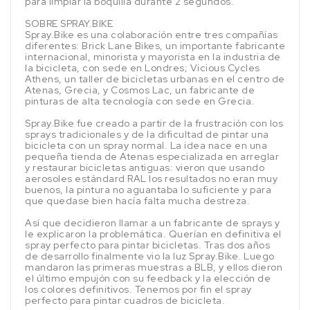
para limpiar la boquilla durante 2 segundos.
SOBRE SPRAY.BIKE
Spray.Bike es una colaboración entre tres compañías
diferentes: Brick Lane Bikes, un importante fabricante
internacional, minorista y mayorista en la industria de
la bicicleta, con sede en Londres; Vicious Cycles
Athens, un taller de bicicletas urbanas en el centro de
Atenas, Grecia, y Cosmos Lac, un fabricante de
pinturas de alta tecnología con sede en Grecia.
Spray.Bike fue creado a partir de la frustración con los
sprays tradicionales y de la dificultad de pintar una
bicicleta con un spray normal. La idea nace en una
pequeña tienda de Atenas especializada en arreglar
y restaurar bicicletas antiguas: vieron que usando
aerosoles estándard RAL los resultados no eran muy
buenos, la pintura no aguantaba lo suficiente y para
que quedase bien hacía falta mucha destreza.
Así que decidieron llamar a un fabricante de sprays y
le explicaron la problemática. Querían en definitiva el
spray perfecto para pintar bicicletas. Tras dos años
de desarrollo finalmente vio la luz Spray.Bike. Luego
mandaron las primeras muestras a BLB, y ellos dieron
el último empujón con su feedback y la elección de
los colores definitivos. Tenemos por fin el spray
perfecto para pintar cuadros de bicicleta.