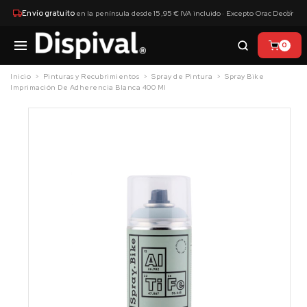
×
Envío gratuito
en la península desde 15,95 € IVA incluido · Excepto Orac Decor
0
Inicio
Pinturas y Recubrimientos
Spray de Pintura
Spray Bike
Imprimación De Adherencia Blanca 400 Ml