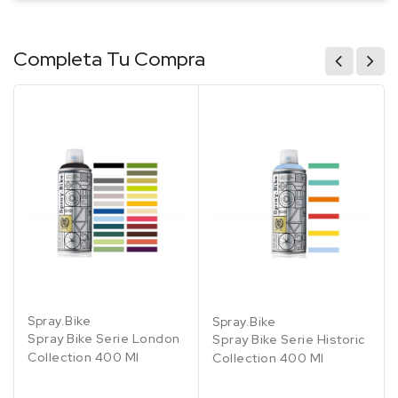
Completa Tu Compra
Blackfriars
Whitechapel
Chalk
Primrose
Coldharbour
Chicago
Meise
Milan
Coventry
Milan
Farm
Hill
Lane
Yellow
Orange
Blue
Red
Celadon
Spray.Bike
Spray.Bike
2
Spray Bike Serie London
Spray Bike Serie Historic
Collection 400 Ml
Collection 400 Ml