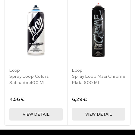
WHITE
WHITE
BLACK
BLACK
BLACK
100
GLOSS
MATT
104
GLOSS
Loop
Loop
101
103
105
Spray Loop Colors
Spray Loop Maxi Chrome
Satinado 400 Ml
Plata 600 Ml
4,56 €
6,29 €
VIEW DETAIL
VIEW DETAIL