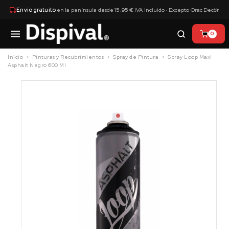
×
Envío gratuito
en la península desde 15,95 € IVA incluido · Excepto Orac Decor
0
Inicio
Pinturas y Recubrimientos
Spray de Pintura
Spray Loop Maxi
Asphalt Negro 600 Ml