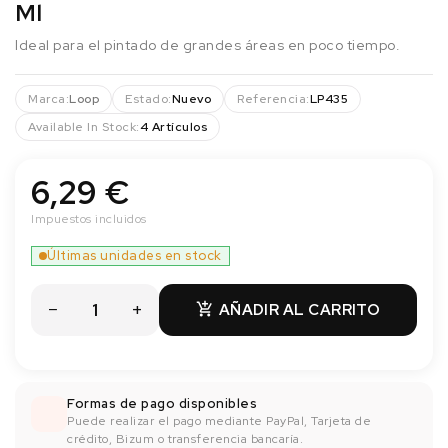
Ml
Ideal para el pintado de grandes áreas en poco tiempo.
Marca:
Loop
Estado:
Nuevo
Referencia:
LP435
Available In Stock:
4 Artículos
6,29 €
Impuestos incluidos
Últimas unidades en stock
AÑADIR AL CARRITO

Formas de pago disponibles
Puede realizar el pago mediante PayPal, Tarjeta de
crédito, Bizum o transferencia bancaría.