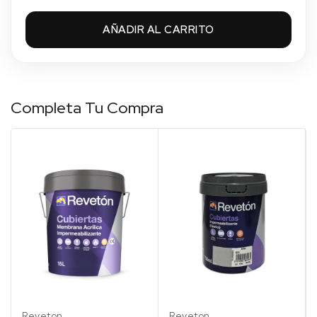
AÑADIR AL CARRITO
Completa Tu Compra
Blanco
Rojo
Rojo
Verde
Gris
Blanco
Rojo
Rojo
Verde
Gris
001
039
Teja
049
035
001
039
Teja
049
035
Reveton
Reveton