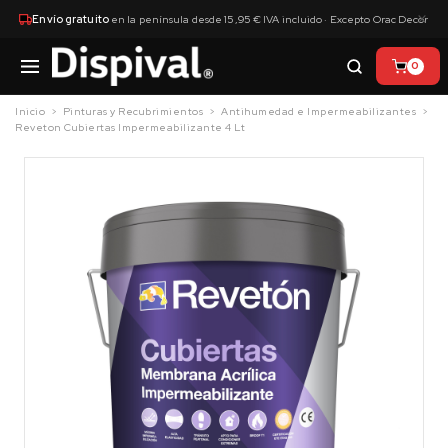
×
Envío gratuito
en la península desde 15,95 € IVA incluido · Excepto Orac Decor
0
Inicio
Pinturas y Recubrimientos
Antihumedad e Impermeabilizantes
Reveton Cubiertas Impermeabilizante 4 Lt