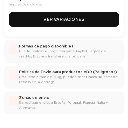
Impuestos incluidos
VER VARIACIONES
Formas de pago disponibles
Puede realizar el pago mediante PayPal, Tarjeta de
crédito, Bizum o transferencia bancaría.
Política de Envío para productos ADR (Peligrosos)
Productos e más de 15 kg, pueden tener hasta 48 horas de
retraso en la entrega.
Zonas de envío
Se realizan envíos a España, Portugal, Francia, Italia y
Alemania.