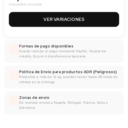
Impuestos incluidos
VER VARIACIONES
Formas de pago disponibles
Puede realizar el pago mediante PayPal, Tarjeta de
crédito, Bizum o transferencia bancaría.
Política de Envío para productos ADR (Peligrosos)
Productos e más de 15 kg, pueden tener hasta 48 horas de
retraso en la entrega.
Zonas de envío
Se realizan envíos a España, Portugal, Francia, Italia y
Alemania.