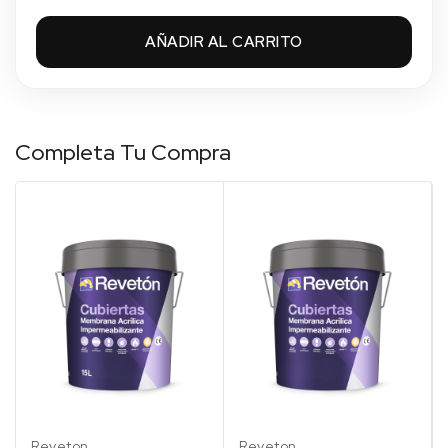
AÑADIR AL CARRITO
Completa Tu Compra
Blanco
Rojo
Rojo
Verde
Gris
Blanco
Rojo
Rojo
Verde
Gris
001
039
Teja
049
035
001
039
Teja
049
035
Reveton
Reveton