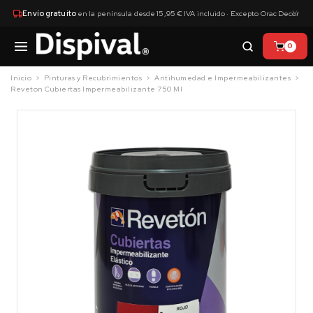
×
Envío gratuito
en la península desde 15,95 € IVA incluido · Excepto Orac Decor
0
Inicio
Pinturas y Recubrimientos
Antihumedad e Impermeabilizantes
Reveton Cubiertas Impermeabilizante 750 Ml