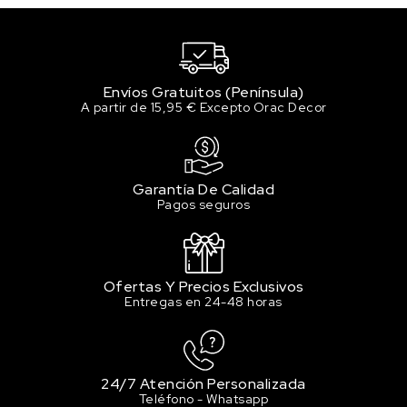
3.96 €
Sin stock
135 PRUSSIAN BLUE / AZUL DE PRUSIA
3.96 €
Envíos Gratuitos (Península)
Sin stock
A partir de 15,95 € Excepto Orac Decor
137 PERMANENT BLUE /
AZUL PERMANENTE
3.96 €
Garantía De Calidad
2 en stock
Pagos seguros
142 PRIMARY CYAN / AZUL
PRIMARIO CYAN
3.96 €
2 en stock
Ofertas Y Precios Exclusivos
Entregas en 24-48 horas
221 BURNT SIENNA / TIERRA DE SIENA
QUEMADA
3.96 €
Sin stock
24/7 Atención Personalizada
Teléfono - Whatsapp