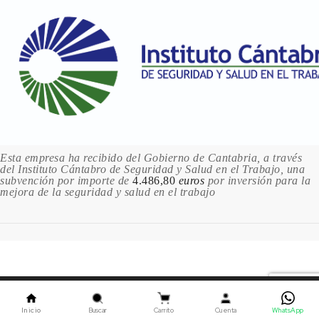
3.96 €
4 en stock
352 HOOKERS GREEN / VERDE HOOKER
3.96 €
Sin stock
361 PHTHALO GREEN /
VERDE FTALO
3.96 €
1 en stock
Esta empresa ha recibido del Gobierno de Cantabria, a través
del Instituto Cántabro de Seguridad y Salud en el Trabajo, una
375 SAP GREEN / VERDE VEJIGA
subvención por importe de
4.486,80
euros
por inversión para la
3.96 €
mejora de la seguridad y salud en el trabajo
Sin stock
379 TERRE VERTE / TIERRA
VERDE
3.96 €
1 en stock
Este sitio utiliza cookies. Al continuar usando este sitio,
382 VIRIDIAN / VERDE
usted acepta nuestro uso de cookies.
ACEPTAR
ESMERALDA
Inicio
Buscar
Carrito
Cuenta
WhatsApp