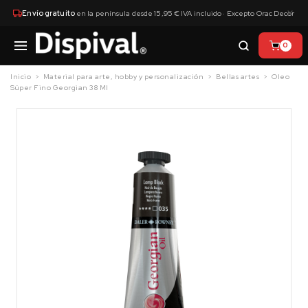
×
Envío gratuito
en la península desde 15,95 € IVA incluido · Excepto Orac Decor
0
Inicio
Material para arte, hobby y personalización
Bellas artes
Oleo
Súper Fino Georgian 38 Ml