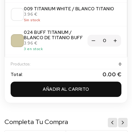
009 TITANIUM WHITE / BLANCO TITANIO
3.96 €
Sin stock
024 BUFF TITANIUM /
BLANCO DE TITANIO BUFF
3.96 €
3 en stock
034 IVORY BLACK / NEGRO
Productos:
0
MARFIL
3.96 €
0.00 €
Total:
3 en stock
AÑADIR AL CARRITO
035 LAMP BLACK / NEGRO
HUMO
3.96 €
1 en stock
065 PAYNES GREY / GRIS DE
Completa Tu Compra
PAYNE
3.96 €