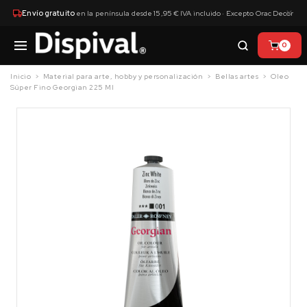
×
Envío gratuito
en la península desde 15,95 € IVA incluido · Excepto Orac Decor
0
Inicio
Material para arte, hobby y personalización
Bellas artes
Oleo
Súper Fino Georgian 225 Ml