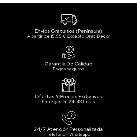
338 EMERALD GREEN /
VERDE ESMERALDA
12.79 €
1 en stock
Envíos Gratuitos (Península)
375 SAP GREEN / VERDE
A partir de 15,95 € Excepto Orac Decor
VEJIGA
12.79 €
2 en stock
382 VIRIDIAN / VERDE ESMERALDA
Garantía De Calidad
12.79 €
Pagos seguros
Sin stock
388 YELLOW GREEN / AMARILLO VERDOSO
12.79 €
Ofertas Y Precios Exclusivos
Sin stock
Entregas en 24-48 horas
409 MAGENTA PRIMAIRE / MAGENTA
PRIMARIO
12.79 €
Sin stock
24/7 Atención Personalizada
Teléfono - Whatsapp