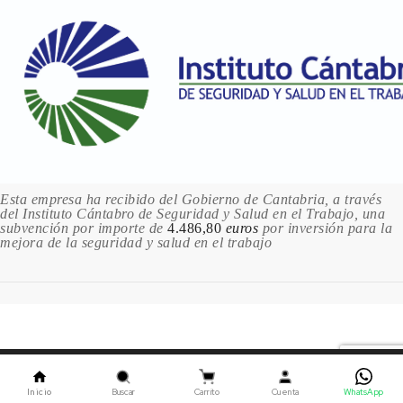
588 VERMILION / BERMELLÓN
12.79 €
Sin stock
618 CADMIUM YELLOW DEEP / AMARILLO
DE CADMIO OSCURO
12.79 €
Sin stock
620 CADMIUM YELLOW / AMARILLO
CADMIO
Esta empresa ha recibido del Gobierno de Cantabria, a través
12.79 €
del Instituto Cántabro de Seguridad y Salud en el Trabajo, una
Sin stock
subvención por importe de
4.486,80
euros
por inversión para la
mejora de la seguridad y salud en el trabajo
628 PYRROLE ORANGE / NARANJA DE
PIRROL
12.79 €
Sin stock
635 NAPLES YELLOW /
Este sitio utiliza cookies. Al continuar usando este sitio,
AMARILLO DE NÁPOLES
12.79 €
usted acepta nuestro uso de cookies.
ACEPTAR
Inicio
Buscar
Carrito
Cuenta
WhatsApp