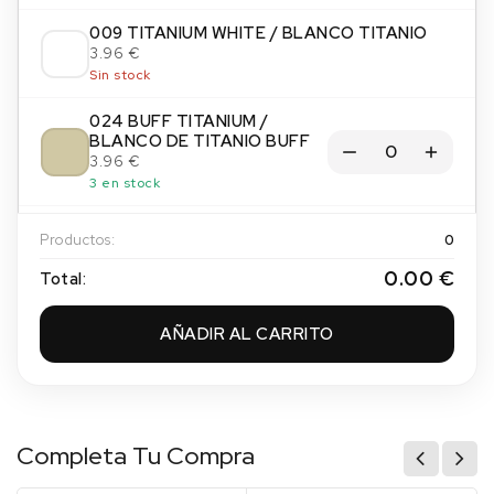
009 TITANIUM WHITE / BLANCO TITANIO
3.96 €
Sin stock
024 BUFF TITANIUM /
BLANCO DE TITANIO BUFF
3.96 €
3 en stock
034 IVORY BLACK / NEGRO
Productos:
0
MARFIL
3.96 €
0.00 €
Total:
3 en stock
AÑADIR AL CARRITO
035 LAMP BLACK / NEGRO
HUMO
3.96 €
1 en stock
065 PAYNES GREY / GRIS DE
Completa Tu Compra
PAYNE
3.96 €