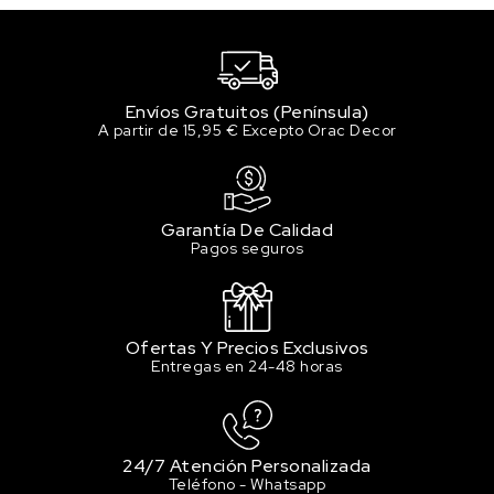
3.96 €
Sin stock
135 PRUSSIAN BLUE / AZUL DE PRUSIA
3.96 €
Envíos Gratuitos (Península)
Sin stock
A partir de 15,95 € Excepto Orac Decor
137 PERMANENT BLUE /
AZUL PERMANENTE
3.96 €
Garantía De Calidad
2 en stock
Pagos seguros
142 PRIMARY CYAN / AZUL
PRIMARIO CYAN
3.96 €
2 en stock
Ofertas Y Precios Exclusivos
Entregas en 24-48 horas
221 BURNT SIENNA / TIERRA DE SIENA
QUEMADA
3.96 €
Sin stock
24/7 Atención Personalizada
Teléfono - Whatsapp