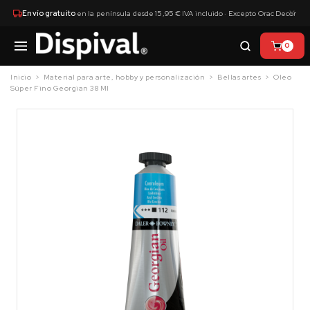
×
Envío gratuito
en la península desde 15,95 € IVA incluido · Excepto Orac Decor
0
Inicio
Material para arte, hobby y personalización
Bellas artes
Oleo
Súper Fino Georgian 38 Ml