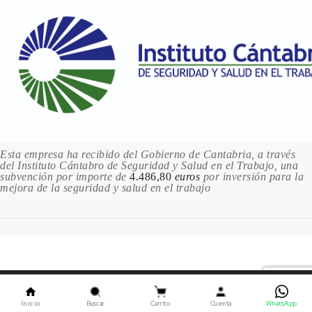
3.96 €
4 en stock
352 HOOKERS GREEN / VERDE HOOKER
3.96 €
Sin stock
361 PHTHALO GREEN /
VERDE FTALO
3.96 €
1 en stock
Esta empresa ha recibido del Gobierno de Cantabria, a través
del Instituto Cántabro de Seguridad y Salud en el Trabajo, una
375 SAP GREEN / VERDE VEJIGA
subvención por importe de
4.486,80
euros
por inversión para la
3.96 €
mejora de la seguridad y salud en el trabajo
Sin stock
379 TERRE VERTE / TIERRA
VERDE
3.96 €
1 en stock
Este sitio utiliza cookies. Al continuar usando este sitio,
382 VIRIDIAN / VERDE
usted acepta nuestro uso de cookies.
ACEPTAR
ESMERALDA
Inicio
Buscar
Carrito
Cuenta
WhatsApp