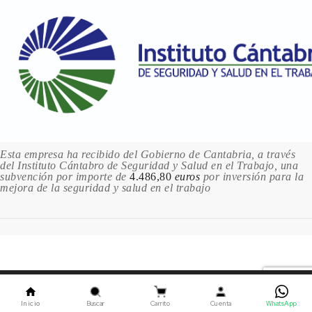
3.96 €
4 en stock
352 HOOKERS GREEN / VERDE HOOKER
3.96 €
Sin stock
361 PHTHALO GREEN /
VERDE FTALO
3.96 €
1 en stock
Esta empresa ha recibido del Gobierno de Cantabria, a través
del Instituto Cántabro de Seguridad y Salud en el Trabajo, una
375 SAP GREEN / VERDE VEJIGA
subvención por importe de
4.486,80
euros
por inversión para la
3.96 €
mejora de la seguridad y salud en el trabajo
Sin stock
379 TERRE VERTE / TIERRA
VERDE
3.96 €
1 en stock
Este sitio utiliza cookies. Al continuar usando este sitio,
382 VIRIDIAN / VERDE
usted acepta nuestro uso de cookies.
ACEPTAR
ESMERALDA
Inicio
Buscar
Carrito
Cuenta
WhatsApp