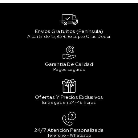
3.96 €
Sin stock
135 PRUSSIAN BLUE / AZUL DE PRUSIA
3.96 €
Envíos Gratuitos (Península)
Sin stock
A partir de 15,95 € Excepto Orac Decor
137 PERMANENT BLUE /
AZUL PERMANENTE
3.96 €
Garantía De Calidad
2 en stock
Pagos seguros
142 PRIMARY CYAN / AZUL
PRIMARIO CYAN
3.96 €
2 en stock
Ofertas Y Precios Exclusivos
Entregas en 24-48 horas
221 BURNT SIENNA / TIERRA DE SIENA
QUEMADA
3.96 €
Sin stock
24/7 Atención Personalizada
Teléfono - Whatsapp