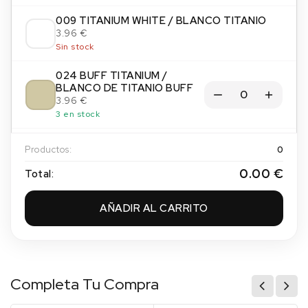
009 TITANIUM WHITE / BLANCO TITANIO
3.96 €
Sin stock
024 BUFF TITANIUM /
BLANCO DE TITANIO BUFF
3.96 €
3 en stock
034 IVORY BLACK / NEGRO
Productos:
0
MARFIL
3.96 €
0.00 €
Total:
3 en stock
AÑADIR AL CARRITO
035 LAMP BLACK / NEGRO
HUMO
3.96 €
1 en stock
065 PAYNES GREY / GRIS DE
Completa Tu Compra
PAYNE
3.96 €