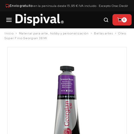
×
Envío gratuito
en la península desde 15,95 € IVA incluido · Excepto Orac Decor
0
Inicio
Material para arte, hobby y personalización
Bellas artes
Oleo
Súper Fino Georgian 38 Ml